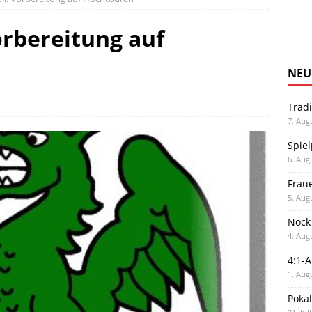
orbereitung auf
NEU
Trad
7. Aug
Spiel
6. Aug
Frau
5. Aug
Nock
4. Aug
4:1-
1. Aug
Poka