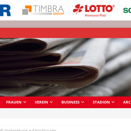
FRAUEN
VEREIN
BUSINESS
STADION
ARC
ll: Vorbereitung auf Hochtouren