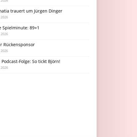
i 2026
atia trauert um Jürgen Dinger
i 2026
e Spielminute: 89+1
i 2026
r Rückensponsor
i 2026
Podcast-Folge: So tickt Björn!
i 2026