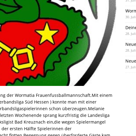
31. Jul
Worm
30. Jul
Dein
28. Jul
Neue
28. Jul
Neue 
27. Jul
itung der Wormatia Frauenfussballmannschaft.Mit einem
Verbandsliga Süd Hessen ) konnte man mit einer
erbandsligaspielerinnen schon überzeugen.Melanie
letzten Wochenende sprang kurzfristig die Landesliga
ksligist Bad Kreuznach ein,die wegen Spielermangel
der ersten Hälfte Spielerinnen der
echt flotten Begegnung gegen überforderte Gäste kam