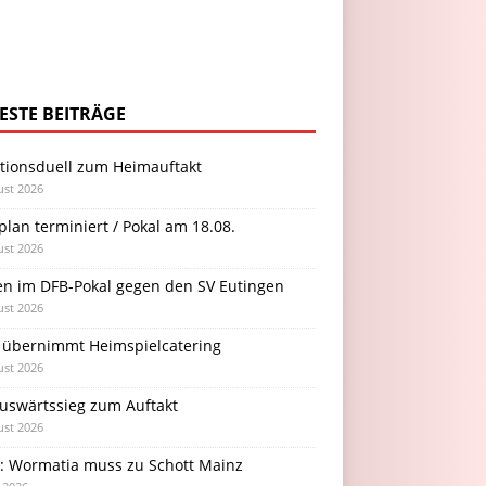
ESTE BEITRÄGE
itionsduell zum Heimauftakt
ust 2026
plan terminiert / Pokal am 18.08.
ust 2026
en im DFB-Pokal gegen den SV Eutingen
ust 2026
 übernimmt Heimspielcatering
ust 2026
Auswärtssieg zum Auftakt
ust 2026
l: Wormatia muss zu Schott Mainz