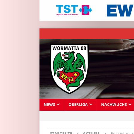
NEWS
OBERLIGA
NACHWUCHS
STARTSEITE
AKTUELL
Frauenfussba