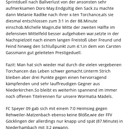
Sprintduell nach Ballverlust von der ansonsten sehr
aufmerksamen Doro May.Endgültig den Sack zu machte
dann Melanie Radtke nach ihrer x-ten Torchance,als sie
diesmal entschlossen zum 3:1 in der 88.Minute
einschob.Michelle Magin,die Mitte der zweiten Hälfte im
defensiven Mittelfeld besser aufgehoben war,setzte in der
Nachspielzeit nach einem langen Freistoß über Freund und
Feind hinweg den Schlußpunkt zum 4:1,in dem von Carsten
Gassmann gut geleiteten Prestigeduell.
Fazit: Man hat sich wieder mal durch die vielen vergebenen
Torchancen das Leben schwer gemacht.Unterm Strich
bleiben aber drei Punkte gegen einen hervorragend
kämpfenden und sehr lauffreudigen Gegner aus
Niederkirchen.So bleibt es weiterhin spannend im immer
noch offenen Titelrennen für unsere Wormatia Mädels.
FC Speyer 09 gab sich mit einem 7:0 Heimsieg gegen
Rehweiler-Matzenbach ebenso keine Blöße,wie der FFV
Göcklingen der allerdings nur knapp und spät (87.Minute) in
Niederhambach mit 3:2 gewann.