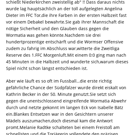
schießt Niederkirchen zweistellig ab" !! Dass daraus nichts
wurde lag hauptsächlich an der toll aufgelegten Angelina
Dieter im FFC Tor,die ihre Farben in der ersten Halbzeit fast
vor einem Debakel bewahrte.Sie gab ihrer Mannschaft die
nötige Sicherheit und den Glauben dass gegen die
Wormatia was gehen könnte.Nachdem sie drei
hundertprozentige entschärft und die Wormser Offensive
zudem zu fahrig im Abschluss war,witterte die Zweitliga
Reserve des 1.FFC Morgenluft.Mit einem 0:0 ging man nach
45 Minuten in die Halbzeit und wunderte sich,warum dieses
Spiel nicht schon längst entschieden ist.
Aber wie läuft es so oft im Fussball…die erste richtig
gefährliche Chance der Südpfälzer wurde direkt eiskalt von
Kathrin Becker in der 50. Minute genutzt.Sie setzt sich
gegen die unentschlossend eingreifende Wormatia Abwehr
durch und netzte gekonnt im langen Eck von Isabelle Bätz
ein.Blankes Entsetzen war in den Gesichtern unserer
Mädels auszumachen,doch diesmal kam die Antwort
promt.Melanie Radtke schalteten bei einem Freistoß am
schnellsten und die Torjägerin vollendete den präzisen