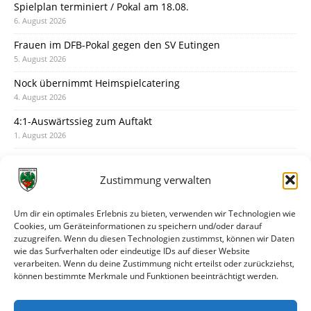
Spielplan terminiert / Pokal am 18.08.
6. August 2026
Frauen im DFB-Pokal gegen den SV Eutingen
5. August 2026
Nock übernimmt Heimspielcatering
4. August 2026
4:1-Auswärtssieg zum Auftakt
1. August 2026
Pokal: Wormatia muss zu Schott Mainz
31. Juli 2026
Zustimmung verwalten
Wormatia trauert um Jürgen Dinger
30. Juli 2026
Um dir ein optimales Erlebnis zu bieten, verwenden wir Technologien wie
Cookies, um Geräteinformationen zu speichern und/oder darauf
Deine Spielminute: 89+1
zuzugreifen. Wenn du diesen Technologien zustimmst, können wir Daten
28. Juli 2026
wie das Surfverhalten oder eindeutige IDs auf dieser Website
verarbeiten. Wenn du deine Zustimmung nicht erteilst oder zurückziehst,
Neuer Rückensponsor
können bestimmte Merkmale und Funktionen beeinträchtigt werden.
28. Juli 2026