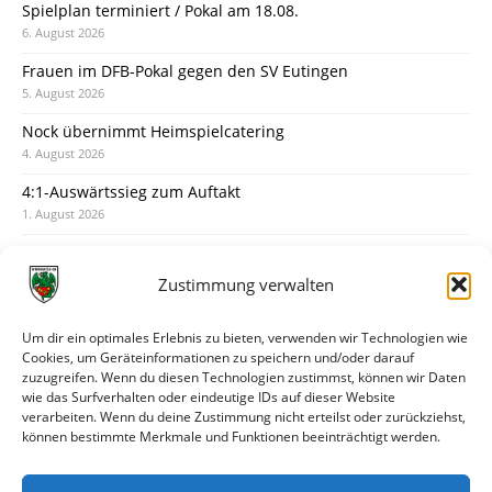
Spielplan terminiert / Pokal am 18.08.
6. August 2026
Frauen im DFB-Pokal gegen den SV Eutingen
5. August 2026
Nock übernimmt Heimspielcatering
4. August 2026
4:1-Auswärtssieg zum Auftakt
1. August 2026
Pokal: Wormatia muss zu Schott Mainz
31. Juli 2026
Zustimmung verwalten
Wormatia trauert um Jürgen Dinger
30. Juli 2026
Um dir ein optimales Erlebnis zu bieten, verwenden wir Technologien wie
Cookies, um Geräteinformationen zu speichern und/oder darauf
Deine Spielminute: 89+1
zuzugreifen. Wenn du diesen Technologien zustimmst, können wir Daten
28. Juli 2026
wie das Surfverhalten oder eindeutige IDs auf dieser Website
verarbeiten. Wenn du deine Zustimmung nicht erteilst oder zurückziehst,
Neuer Rückensponsor
können bestimmte Merkmale und Funktionen beeinträchtigt werden.
28. Juli 2026