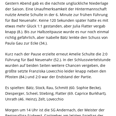
Gestern Abend gab es die nächste unglückliche Niederlage
der Saison. Eine Unaufmerksamkeit der Hintermannschaft
nutzte Amelie Schulte in der 6. Minute zur frühen Führung
für Bad Neuenahr. Keine 120 Sekunden später hätte es mit
etwas mehr Glück 1:1 gestanden, aber Julia Flatter vergab
knapp (8.). Bis zur Halbzeitpause wurde es nur noch einmal
richtig gefährlich, aber Isabelle Bätz lenkte den Schuss von
Paula Gau zur Ecke (34.).
Kurz nach der Pause erzielte erneut Amelie Schulte die 2:0
Führung für Bad Neuenahr (52.). In der Schlussviertelstunde
wurden auf beiden Seiten weitere Chancen vergeben, die
größte setzte Franziska Lovecchio leider knapp neben den
Pfosten (84.) und 2:0 war der Endstand der Partie.
Es spielten: Bätz, Stock, Rau, Schmitt (60. Sophie Becke),
Diesperger, Scheel, Stiebing, Flatter (69. Caprice Burkhart),
Unrath (46. Heinz), Zelt, Lovecchio
Morgen um 14 Uhr ist die SG Andernach, der Meister der
Regionalliga Südwest, Gastgeber am letzten Spieltag der