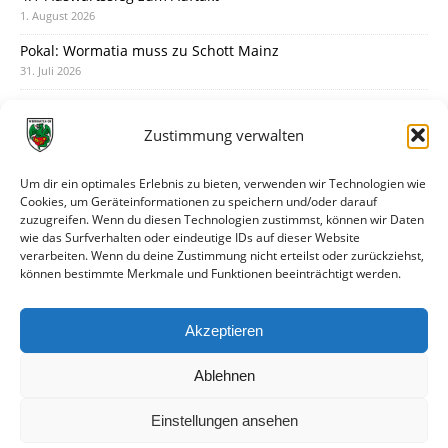
1. August 2026
Pokal: Wormatia muss zu Schott Mainz
31. Juli 2026
Wormatia trauert um Jürgen Dinger
30. Juli 2026
Zustimmung verwalten
Deine Spielminute: 89+1
28. Juli 2026
Um dir ein optimales Erlebnis zu bieten, verwenden wir Technologien wie
Cookies, um Geräteinformationen zu speichern und/oder darauf
Neuer Rückensponsor
zuzugreifen. Wenn du diesen Technologien zustimmst, können wir Daten
28. Juli 2026
wie das Surfverhalten oder eindeutige IDs auf dieser Website
verarbeiten. Wenn du deine Zustimmung nicht erteilst oder zurückziehst,
Neue Podcast-Folge: So tickt Björn!
können bestimmte Merkmale und Funktionen beeinträchtigt werden.
27. Juli 2026
Eindrücke vom Stadionfest
Akzeptieren
27. Juli 2026
Ablehnen
Einstellungen ansehen