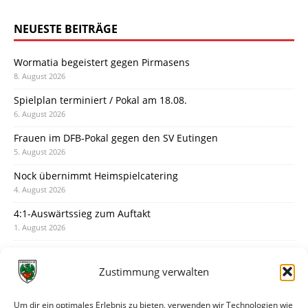
NEUESTE BEITRÄGE
Wormatia begeistert gegen Pirmasens
8. August 2026
Spielplan terminiert / Pokal am 18.08.
6. August 2026
Frauen im DFB-Pokal gegen den SV Eutingen
5. August 2026
Nock übernimmt Heimspielcatering
4. August 2026
4:1-Auswärtssieg zum Auftakt
1. August 2026
Pokal: Wormatia muss zu Schott Mainz
31. Juli 2026
Zustimmung verwalten
Wormatia trauert um Jürgen Dinger
30. Juli 2026
Um dir ein optimales Erlebnis zu bieten, verwenden wir Technologien wie