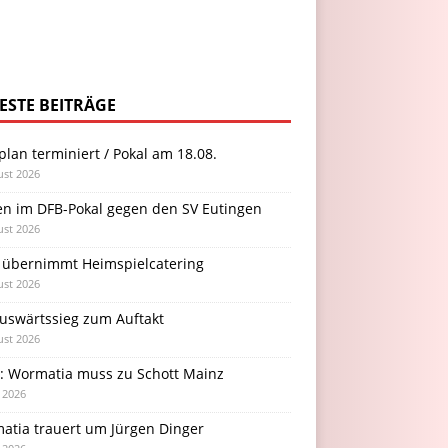
ESTE BEITRÄGE
plan terminiert / Pokal am 18.08.
ust 2026
en im DFB-Pokal gegen den SV Eutingen
ust 2026
 übernimmt Heimspielcatering
ust 2026
Auswärtssieg zum Auftakt
ust 2026
l: Wormatia muss zu Schott Mainz
i 2026
atia trauert um Jürgen Dinger