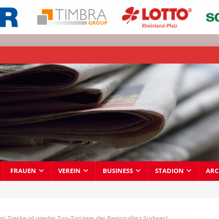
FRAUEN
VEREIN
BUSINESS
STADION
ARC
ian Treske ist wieder Top-Torjäger der Regionalliga Südwest