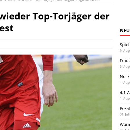
 wieder Top-Torjäger der
est
NEU
Spiel
6. Aug
Frau
5. Aug
Nock
4. Aug
4:1-
1. Aug
Poka
31. Jul
Worm