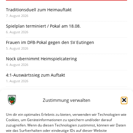
Traditionsduell zum Heimauftakt
7. August 2026
Spielplan terminiert / Pokal am 18.08.
6. August 2026
Frauen im DFB-Pokal gegen den SV Eutingen
5. August 2026
Nock übernimmt Heimspielcatering
4. August 2026
4:1-Auswärtssieg zum Auftakt
1. August 2026
Pokal: Wormatia muss zu Schott Mainz
31. Juli 2026
Zustimmung verwalten
Wormatia trauert um Jürgen Dinger
30. Juli 2026
Um dir ein optimales Erlebnis zu bieten, verwenden wir Technologien wie
Cookies, um Geräteinformationen zu speichern und/oder darauf
Deine Spielminute: 89+1
zuzugreifen. Wenn du diesen Technologien zustimmst, können wir Daten
28. Juli 2026
wie das Surfverhalten oder eindeutige IDs auf dieser Website