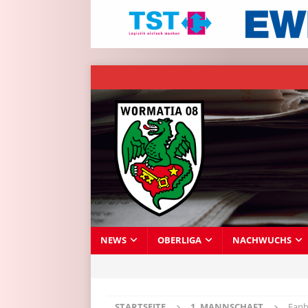
NEWS
OBERLIGA
NACHWUCHS
STARTSEITE
1. MANNSCHAFT
Fanb