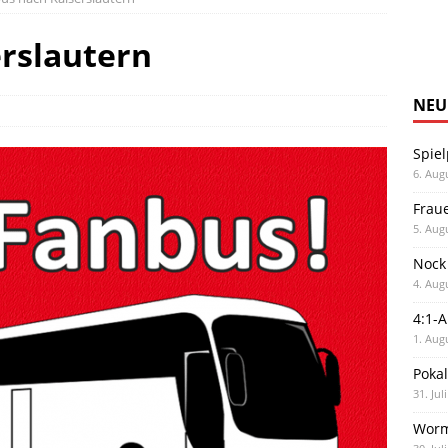
rslautern
NEU
Spiel
6. Aug
Frau
5. Aug
Nock
4. Aug
4:1-
1. Aug
Poka
31. Jul
Worm