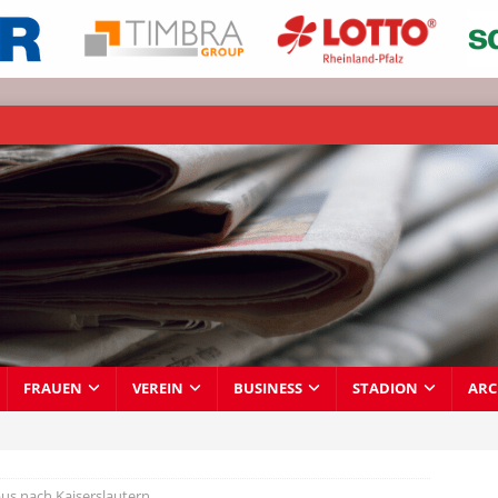
FRAUEN
VEREIN
BUSINESS
STADION
ARC
us nach Kaiserslautern