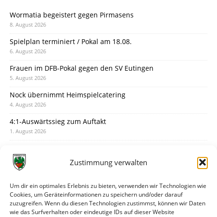
Wormatia begeistert gegen Pirmasens
8. August 2026
Spielplan terminiert / Pokal am 18.08.
6. August 2026
Frauen im DFB-Pokal gegen den SV Eutingen
5. August 2026
Nock übernimmt Heimspielcatering
4. August 2026
4:1-Auswärtssieg zum Auftakt
1. August 2026
Pokal: Wormatia muss zu Schott Mainz
31. Juli 2026
Zustimmung verwalten
Wormatia trauert um Jürgen Dinger
30. Juli 2026
Um dir ein optimales Erlebnis zu bieten, verwenden wir Technologien wie
Cookies, um Geräteinformationen zu speichern und/oder darauf
Deine Spielminute: 89+1
zuzugreifen. Wenn du diesen Technologien zustimmst, können wir Daten
28. Juli 2026
wie das Surfverhalten oder eindeutige IDs auf dieser Website