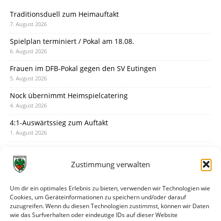
Traditionsduell zum Heimauftakt
7. August 2026
Spielplan terminiert / Pokal am 18.08.
6. August 2026
Frauen im DFB-Pokal gegen den SV Eutingen
5. August 2026
Nock übernimmt Heimspielcatering
4. August 2026
4:1-Auswärtssieg zum Auftakt
1. August 2026
Pokal: Wormatia muss zu Schott Mainz
31. Juli 2026
Zustimmung verwalten
Wormatia trauert um Jürgen Dinger
30. Juli 2026
Um dir ein optimales Erlebnis zu bieten, verwenden wir Technologien wie
Cookies, um Geräteinformationen zu speichern und/oder darauf
Deine Spielminute: 89+1
zuzugreifen. Wenn du diesen Technologien zustimmst, können wir Daten
28. Juli 2026
wie das Surfverhalten oder eindeutige IDs auf dieser Website