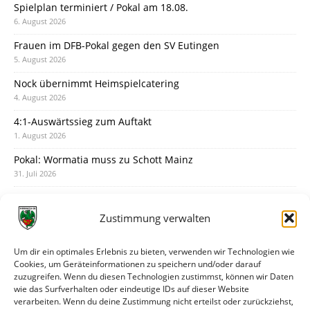
Spielplan terminiert / Pokal am 18.08.
6. August 2026
Frauen im DFB-Pokal gegen den SV Eutingen
5. August 2026
Nock übernimmt Heimspielcatering
4. August 2026
4:1-Auswärtssieg zum Auftakt
1. August 2026
Pokal: Wormatia muss zu Schott Mainz
31. Juli 2026
Wormatia trauert um Jürgen Dinger
30. Juli 2026
Zustimmung verwalten
Deine Spielminute: 89+1
28. Juli 2026
Um dir ein optimales Erlebnis zu bieten, verwenden wir Technologien wie
Cookies, um Geräteinformationen zu speichern und/oder darauf
Neuer Rückensponsor
zuzugreifen. Wenn du diesen Technologien zustimmst, können wir Daten
28. Juli 2026
wie das Surfverhalten oder eindeutige IDs auf dieser Website
verarbeiten. Wenn du deine Zustimmung nicht erteilst oder zurückziehst,