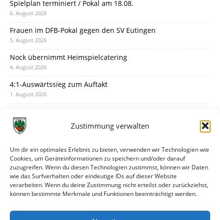
Spielplan terminiert / Pokal am 18.08.
6. August 2026
Frauen im DFB-Pokal gegen den SV Eutingen
5. August 2026
Nock übernimmt Heimspielcatering
4. August 2026
4:1-Auswärtssieg zum Auftakt
1. August 2026
Pokal: Wormatia muss zu Schott Mainz
31. Juli 2026
Zustimmung verwalten
Wormatia trauert um Jürgen Dinger
30. Juli 2026
Um dir ein optimales Erlebnis zu bieten, verwenden wir Technologien wie
Cookies, um Geräteinformationen zu speichern und/oder darauf
Deine Spielminute: 89+1
zuzugreifen. Wenn du diesen Technologien zustimmst, können wir Daten
28. Juli 2026
wie das Surfverhalten oder eindeutige IDs auf dieser Website
verarbeiten. Wenn du deine Zustimmung nicht erteilst oder zurückziehst,
Neuer Rückensponsor
können bestimmte Merkmale und Funktionen beeinträchtigt werden.
28. Juli 2026
Neue Podcast-Folge: So tickt Björn!