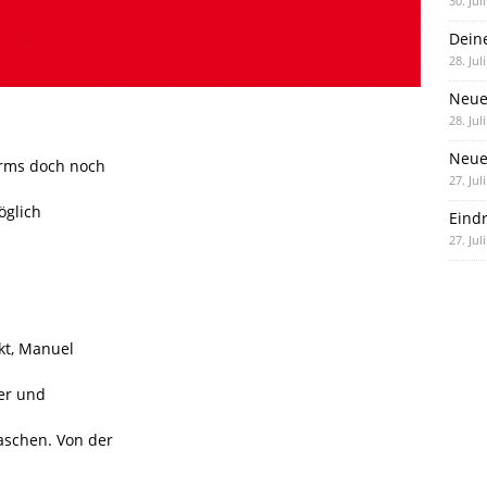
30. Jul
Dein
28. Jul
Neue
28. Jul
Neue 
orms doch noch
27. Jul
öglich
Eind
27. Jul
nkt, Manuel
ler und
Maschen. Von der