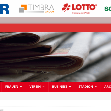
FRAUEN
VEREIN
BUSINESS
STADION
ARC
!!!