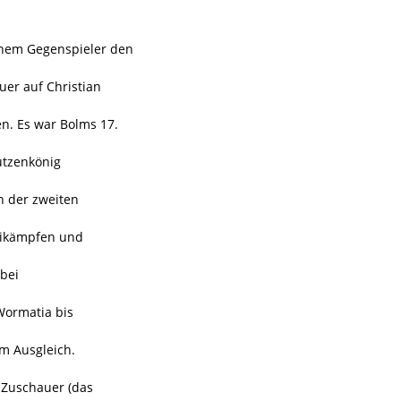
nem Gegenspieler den
quer auf Christian
en. Es war Bolms 17.
hützenkönig
n der zweiten
weikämpfen und
 bei
Wormatia bis
m Ausgleich.
0 Zuschauer (das