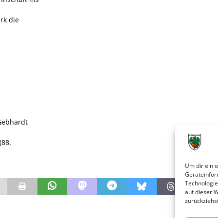
rk die
 Gebhardt
(88.
Um dir ein 
Geräteinfor
Technologie
auf dieser 
zurückziehs