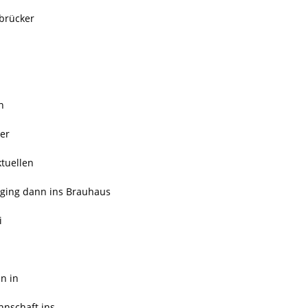
rbrücker
n
der
tuellen
 ging dann ins Brauhaus
i
n in
nnschaft ins