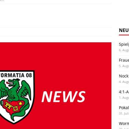
NEU
Spiel
6. Aug
Frau
5. Aug
Nock
4. Aug
4:1-
1. Aug
Poka
31. Jul
Worm