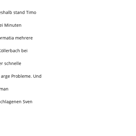
eshalb stand Timo
wei Minuten
Wormatia mehrere
Köllerbach bei
er schnelle
or arge Probleme. Und
 man
eschlagenen Sven