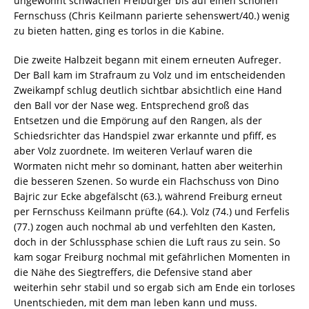
ungewohnt schwachen Freiburger bis auf einen schönen
Fernschuss (Chris Keilmann parierte sehenswert/40.) wenig
zu bieten hatten, ging es torlos in die Kabine.
Die zweite Halbzeit begann mit einem erneuten Aufreger.
Der Ball kam im Strafraum zu Volz und im entscheidenden
Zweikampf schlug deutlich sichtbar absichtlich eine Hand
den Ball vor der Nase weg. Entsprechend groß das
Entsetzen und die Empörung auf den Rangen, als der
Schiedsrichter das Handspiel zwar erkannte und pfiff, es
aber Volz zuordnete. Im weiteren Verlauf waren die
Wormaten nicht mehr so dominant, hatten aber weiterhin
die besseren Szenen. So wurde ein Flachschuss von Dino
Bajric zur Ecke abgefälscht (63.), während Freiburg erneut
per Fernschuss Keilmann prüfte (64.). Volz (74.) und Ferfelis
(77.) zogen auch nochmal ab und verfehlten den Kasten,
doch in der Schlussphase schien die Luft raus zu sein. So
kam sogar Freiburg nochmal mit gefährlichen Momenten in
die Nähe des Siegtreffers, die Defensive stand aber
weiterhin sehr stabil und so ergab sich am Ende ein torloses
Unentschieden, mit dem man leben kann und muss.