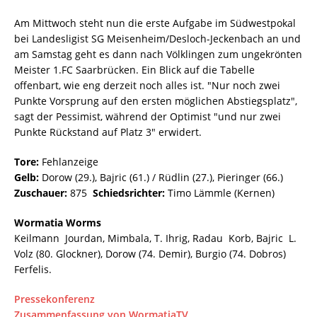
Am Mittwoch steht nun die erste Aufgabe im Südwestpokal
bei Landesligist SG Meisenheim/Desloch-Jeckenbach an und
am Samstag geht es dann nach Völklingen zum ungekrönten
Meister 1.FC Saarbrücken. Ein Blick auf die Tabelle
offenbart, wie eng derzeit noch alles ist. "Nur noch zwei
Punkte Vorsprung auf den ersten möglichen Abstiegsplatz",
sagt der Pessimist, während der Optimist "und nur zwei
Punkte Rückstand auf Platz 3" erwidert.
Tore:
Fehlanzeige
Gelb:
Dorow (29.), Bajric (61.) / Rüdlin (27.), Pieringer (66.)
Zuschauer:
875
Schiedsrichter:
Timo Lämmle (Kernen)
Wormatia Worms
Keilmann  Jourdan, Mimbala, T. Ihrig, Radau  Korb, Bajric  L.
Volz (80. Glockner), Dorow (74. Demir), Burgio (74. Dobros) 
Ferfelis.
Pressekonferenz
Zusammenfassung von WormatiaTV