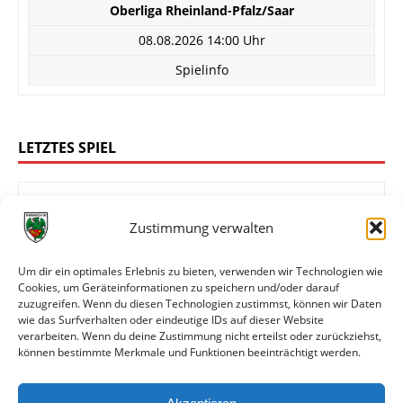
Oberliga Rheinland-Pfalz/Saar
08.08.2026 14:00 Uhr
Spielinfo
LETZTES SPIEL
Zustimmung verwalten
1:4
FC Rot-Weiß Koblenz
Wormatia Worms
Um dir ein optimales Erlebnis zu bieten, verwenden wir Technologien wie
Cookies, um Geräteinformationen zu speichern und/oder darauf
zuzugreifen. Wenn du diesen Technologien zustimmst, können wir Daten
wie das Surfverhalten oder eindeutige IDs auf dieser Website
Oberliga Rheinland-Pfalz/Saar
verarbeiten. Wenn du deine Zustimmung nicht erteilst oder zurückziehst,
können bestimmte Merkmale und Funktionen beeinträchtigt werden.
01.08.2026 14:00 Uhr
Spielinfo