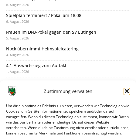
8. August 2026
Spielplan terminiert / Pokal am 18.08.
6. August 2026
Frauen im DFB-Pokal gegen den SV Eutingen
5. August 2026
Nock übernimmt Heimspielcatering
4. August 2026
4:1-Auswärtssieg zum Auftakt
1. August 2026
Pokal: Wormatia muss zu Schott Mainz
31. Juli 2026
Zustimmung verwalten
Wormatia trauert um Jürgen Dinger
30. Juli 2026
Um dir ein optimales Erlebnis zu bieten, verwenden wir Technologien wie
Cookies, um Geräteinformationen zu speichern und/oder darauf
Deine Spielminute: 89+1
zuzugreifen. Wenn du diesen Technologien zustimmst, können wir Daten
28. Juli 2026
wie das Surfverhalten oder eindeutige IDs auf dieser Website
verarbeiten. Wenn du deine Zustimmung nicht erteilst oder zurückziehst,
Neuer Rückensponsor
können bestimmte Merkmale und Funktionen beeinträchtigt werden.