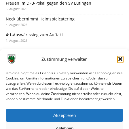
Frauen im DFB-Pokal gegen den SV Eutingen
5. August 2026
Nock übernimmt Heimspielcatering
4. August 2026
4:1-Auswärtssieg zum Auftakt
1. August 2026
Pokal: Wormatia muss zu Schott Mainz
31. Juli 2026
Zustimmung verwalten
Wormatia trauert um Jürgen Dinger
30. Juli 2026
Um dir ein optimales Erlebnis zu bieten, verwenden wir Technologien wie
Cookies, um Geräteinformationen zu speichern und/oder darauf
Deine Spielminute: 89+1
zuzugreifen. Wenn du diesen Technologien zustimmst, können wir Daten
28. Juli 2026
wie das Surfverhalten oder eindeutige IDs auf dieser Website
verarbeiten. Wenn du deine Zustimmung nicht erteilst oder zurückziehst,
Neuer Rückensponsor
können bestimmte Merkmale und Funktionen beeinträchtigt werden.
28. Juli 2026
Neue Podcast-Folge: So tickt Björn!
Akzeptieren
27. Juli 2026
Ablehnen