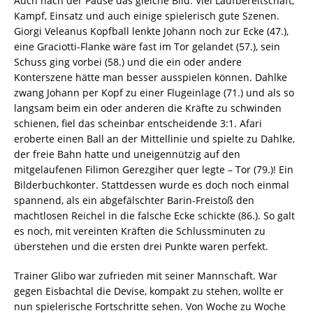
Auch nach der Pause das gleiche Bild. Viel Laufbereitschaft,
Kampf, Einsatz und auch einige spielerisch gute Szenen.
Giorgi Veleanus Kopfball lenkte Johann noch zur Ecke (47.),
eine Graciotti-Flanke wäre fast im Tor gelandet (57.), sein
Schuss ging vorbei (58.) und die ein oder andere
Konterszene hätte man besser ausspielen können. Dahlke
zwang Johann per Kopf zu einer Flugeinlage (71.) und als so
langsam beim ein oder anderen die Kräfte zu schwinden
schienen, fiel das scheinbar entscheidende 3:1. Afari
eroberte einen Ball an der Mittellinie und spielte zu Dahlke,
der freie Bahn hatte und uneigennützig auf den
mitgelaufenen Filimon Gerezgiher quer legte – Tor (79.)! Ein
Bilderbuchkonter. Stattdessen wurde es doch noch einmal
spannend, als ein abgefälschter Barin-Freistoß den
machtlosen Reichel in die falsche Ecke schickte (86.). So galt
es noch, mit vereinten Kräften die Schlussminuten zu
überstehen und die ersten drei Punkte waren perfekt.
Trainer Glibo war zufrieden mit seiner Mannschaft. War
gegen Eisbachtal die Devise, kompakt zu stehen, wollte er
nun spielerische Fortschritte sehen. Von Woche zu Woche