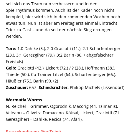
soll sich das Team nun verbessern und in den
Spielrhythmus kommen. Auch ist der Kader noch nicht
komplett, hier wird sich in den kommenden Wochen noch
etwas tun. Nun ist aber am Freitag erst einmal Eintracht
Trier zu Gast – und da soll der nächste Sieg errungen
werden.
Tore:
1:0 Dahlke (5.), 2:0 Graciotti (11.), 2:1 Scharfenberger
(23.), 3:1 Gerezgiher (79.), 3:2 Barin (86. / abgefälschter
Freistoß)
Gelb:
Graciotti (42.), Lickert (72.) / ? (28.), Hoffmann (38.),
Thiede (50.), Co-Trainer Litzel (64.), Scharfenberger (66.),
Häußler (75.), Barin (90.+2)
Zuschauer:
657
Schiedsrichter:
Philipp Michels (Lissendorf)
Wormatia Worms
N. Reichel – Grimmer, Ogorodnik, Macorig (44. Tzimanis),
Veleanu – Oliveira Damaceno, Köksal, Lickert, Graciotti (71.
Gerezgiher) – Dahlke, Recica (74. Afari).
Pressekonferenz (YouTube)