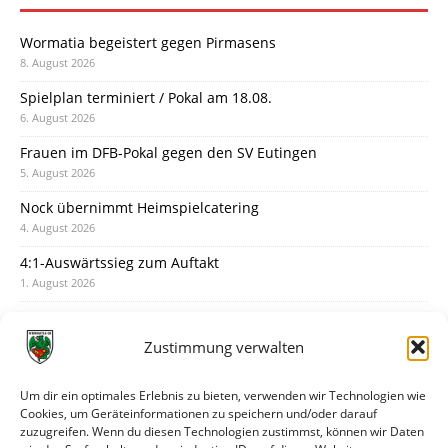
Wormatia begeistert gegen Pirmasens
8. August 2026
Spielplan terminiert / Pokal am 18.08.
6. August 2026
Frauen im DFB-Pokal gegen den SV Eutingen
5. August 2026
Nock übernimmt Heimspielcatering
4. August 2026
4:1-Auswärtssieg zum Auftakt
1. August 2026
Pokal: Wormatia muss zu Schott Mainz
31. Juli 2026
Zustimmung verwalten
Wormatia trauert um Jürgen Dinger
30. Juli 2026
Um dir ein optimales Erlebnis zu bieten, verwenden wir Technologien wie
Cookies, um Geräteinformationen zu speichern und/oder darauf
Deine Spielminute: 89+1
zuzugreifen. Wenn du diesen Technologien zustimmst, können wir Daten
28. Juli 2026