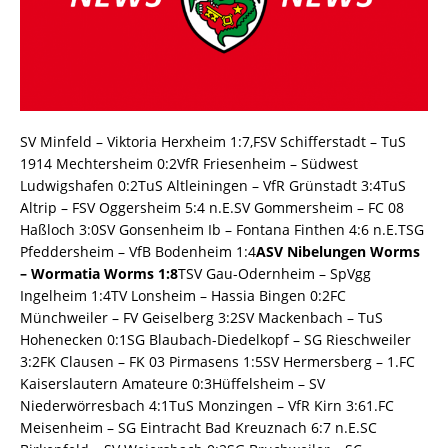
SV Minfeld – Viktoria Herxheim 1:7,FSV Schifferstadt – TuS
1914 Mechtersheim 0:2VfR Friesenheim – Südwest
Ludwigshafen 0:2TuS Altleiningen – VfR Grünstadt 3:4TuS
Altrip – FSV Oggersheim 5:4 n.E.SV Gommersheim – FC 08
Haßloch 3:0SV Gonsenheim Ib – Fontana Finthen 4:6 n.E.TSG
Pfeddersheim – VfB Bodenheim 1:4
ASV Nibelungen Worms
– Wormatia Worms 1:8
TSV Gau-Odernheim – SpVgg
Ingelheim 1:4TV Lonsheim – Hassia Bingen 0:2FC
Münchweiler – FV Geiselberg 3:2SV Mackenbach – TuS
Hohenecken 0:1SG Blaubach-Diedelkopf – SG Rieschweiler
3:2FK Clausen – FK 03 Pirmasens 1:5SV Hermersberg – 1.FC
Kaiserslautern Amateure 0:3Hüffelsheim – SV
Niederwörresbach 4:1TuS Monzingen – VfR Kirn 3:61.FC
Meisenheim – SG Eintracht Bad Kreuznach 6:7 n.E.SC