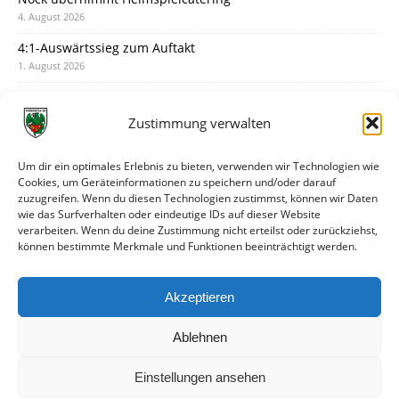
4. August 2026
4:1-Auswärtssieg zum Auftakt
1. August 2026
Pokal: Wormatia muss zu Schott Mainz
31. Juli 2026
Zustimmung verwalten
Wormatia trauert um Jürgen Dinger
30. Juli 2026
Um dir ein optimales Erlebnis zu bieten, verwenden wir Technologien wie
Cookies, um Geräteinformationen zu speichern und/oder darauf
Deine Spielminute: 89+1
zuzugreifen. Wenn du diesen Technologien zustimmst, können wir Daten
28. Juli 2026
wie das Surfverhalten oder eindeutige IDs auf dieser Website
verarbeiten. Wenn du deine Zustimmung nicht erteilst oder zurückziehst,
Neuer Rückensponsor
können bestimmte Merkmale und Funktionen beeinträchtigt werden.
28. Juli 2026
Neue Podcast-Folge: So tickt Björn!
Akzeptieren
27. Juli 2026
Ablehnen
Einstellungen ansehen