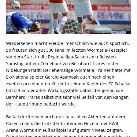
Wiedersehen macht Freude  menschlich wie auch sportlich.
So freuten sich gut 300 Fans im letzten Wormatia-Testspiel
vor dem Start in die Regionalliga-Saison am nächsten
Samstag auf ein Comeback von Bernhard Trares in der
Nibelungenstadt. Der ehemalige Wormatia-Trainer hatte mit
Ex-Nationalspieler Gerald Asamoah auch noch einen
zweiten prominenten Kicker in seinem Kader des FC Schalke
04 U23 an der alten Wirkungsstätte dabei, der genau wie
Bernhard Trares selbst mit sehr viel Beifall von den Rängen
der Haupttribüne bedacht wurde.
Beifall durfte man auch durchaus allen Akteuren auf dem
Rasen zollen, die trotz der brütenden Hitze in der EWR-
Arena Worms ein Fußballspiel auf gutem Niveau zeigten.
Dabei hatten zunächst die kleinen Knappen ob eines bis zur