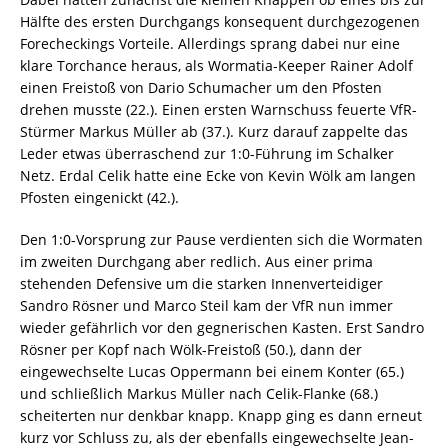
Hälfte des ersten Durchgangs konsequent durchgezogenen
Forecheckings Vorteile. Allerdings sprang dabei nur eine
klare Torchance heraus, als Wormatia-Keeper Rainer Adolf
einen Freistoß von Dario Schumacher um den Pfosten
drehen musste (22.). Einen ersten Warnschuss feuerte VfR-
Stürmer Markus Müller ab (37.). Kurz darauf zappelte das
Leder etwas überraschend zur 1:0-Führung im Schalker
Netz. Erdal Celik hatte eine Ecke von Kevin Wölk am langen
Pfosten eingenickt (42.).
Den 1:0-Vorsprung zur Pause verdienten sich die Wormaten
im zweiten Durchgang aber redlich. Aus einer prima
stehenden Defensive um die starken Innenverteidiger
Sandro Rösner und Marco Steil kam der VfR nun immer
wieder gefährlich vor den gegnerischen Kasten. Erst Sandro
Rösner per Kopf nach Wölk-Freistoß (50.), dann der
eingewechselte Lucas Oppermann bei einem Konter (65.)
und schließlich Markus Müller nach Celik-Flanke (68.)
scheiterten nur denkbar knapp. Knapp ging es dann erneut
kurz vor Schluss zu, als der ebenfalls eingewechselte Jean-