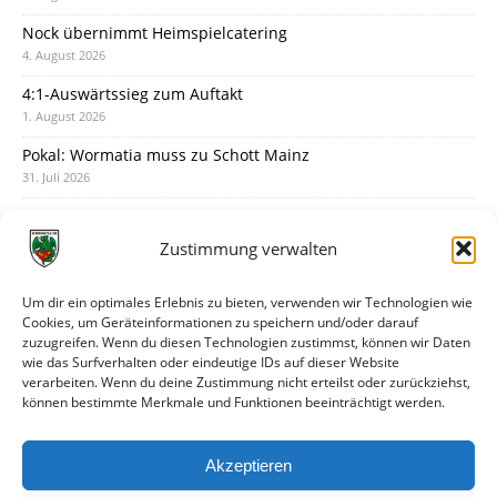
Nock übernimmt Heimspielcatering
4. August 2026
4:1-Auswärtssieg zum Auftakt
1. August 2026
Pokal: Wormatia muss zu Schott Mainz
31. Juli 2026
Wormatia trauert um Jürgen Dinger
30. Juli 2026
Zustimmung verwalten
Deine Spielminute: 89+1
28. Juli 2026
Um dir ein optimales Erlebnis zu bieten, verwenden wir Technologien wie
Cookies, um Geräteinformationen zu speichern und/oder darauf
Neuer Rückensponsor
zuzugreifen. Wenn du diesen Technologien zustimmst, können wir Daten
28. Juli 2026
wie das Surfverhalten oder eindeutige IDs auf dieser Website
verarbeiten. Wenn du deine Zustimmung nicht erteilst oder zurückziehst,
Neue Podcast-Folge: So tickt Björn!
können bestimmte Merkmale und Funktionen beeinträchtigt werden.
27. Juli 2026
Eindrücke vom Stadionfest
Akzeptieren
27. Juli 2026