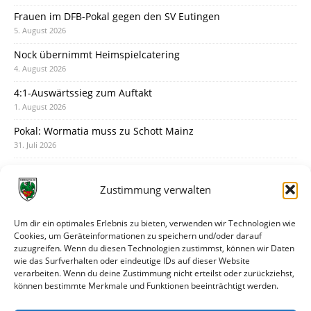
Frauen im DFB-Pokal gegen den SV Eutingen
5. August 2026
Nock übernimmt Heimspielcatering
4. August 2026
4:1-Auswärtssieg zum Auftakt
1. August 2026
Pokal: Wormatia muss zu Schott Mainz
31. Juli 2026
Wormatia trauert um Jürgen Dinger
30. Juli 2026
Zustimmung verwalten
Deine Spielminute: 89+1
28. Juli 2026
Um dir ein optimales Erlebnis zu bieten, verwenden wir Technologien wie
Cookies, um Geräteinformationen zu speichern und/oder darauf
Neuer Rückensponsor
zuzugreifen. Wenn du diesen Technologien zustimmst, können wir Daten
28. Juli 2026
wie das Surfverhalten oder eindeutige IDs auf dieser Website
verarbeiten. Wenn du deine Zustimmung nicht erteilst oder zurückziehst,
Neue Podcast-Folge: So tickt Björn!
können bestimmte Merkmale und Funktionen beeinträchtigt werden.
27. Juli 2026