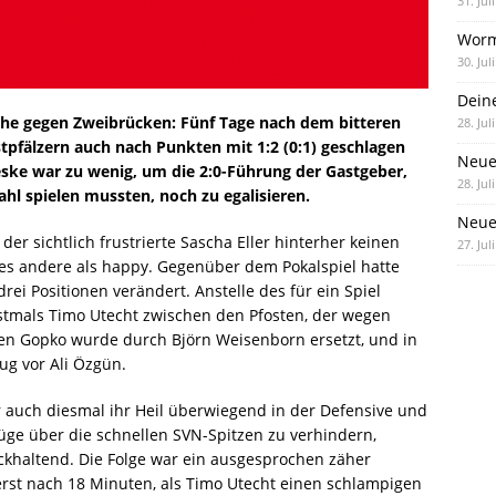
31. Jul
Worm
30. Jul
Dein
nche gegen Zweibrücken: Fünf Tage nach dem bitteren
28. Jul
pfälzern auch nach Punkten mit 1:2 (0:1) geschlagen
Neue
reske war zu wenig, um die 2:0-Führung der Gastgeber,
28. Jul
ahl spielen mussten, noch zu egalisieren.
Neue 
der sichtlich frustrierte Sascha Eller hinterher keinen
27. Jul
les andere als happy. Gegenüber dem Pokalspiel hatte
ei Positionen verändert. Anstelle des für ein Spiel
stmals Timo Utecht zwischen den Pfosten, der wegen
gen Gopko wurde durch Björn Weisenborn ersetzt, und in
ug vor Ali Özgün.
r auch diesmal ihr Heil überwiegend in der Defensive und
ge über die schnellen SVN-Spitzen zu verhindern,
ckhaltend. Die Folge war ein ausgesprochen zäher
erst nach 18 Minuten, als Timo Utecht einen schlampigen