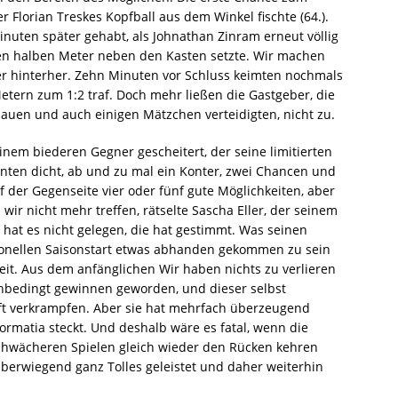
r Florian Treskes Kopfball aus dem Winkel fischte (64.).
nuten später gehabt, als Johnathan Zinram erneut völlig
nen halben Meter neben den Kasten setzte. Wir machen
ller hinterher. Zehn Minuten vor Schluss keimten nochmals
Metern zum 1:2 traf. Doch mehr ließen die Gastgeber, die
uen und auch einigen Mätzchen verteidigten, nicht zu.
einem biederen Gegner gescheitert, der seine limitierten
inten dicht, ab und zu mal ein Konter, zwei Chancen und
f der Gegenseite vier oder fünf gute Möglichkeiten, aber
 wir nicht mehr treffen, rätselte Sascha Eller, der seinem
g hat es nicht gelegen, die hat gestimmt. Was seinen
ionellen Saisonstart etwas abhanden gekommen zu sein
it. Aus dem anfänglichen Wir haben nichts zu verlieren
 unbedingt gewinnen geworden, und dieser selbst
aft verkrampfen. Aber sie hat mehrfach überzeugend
ormatia steckt. Und deshalb wäre es fatal, wenn die
chwächeren Spielen gleich wieder den Rücken kehren
überwiegend ganz Tolles geleistet und daher weiterhin