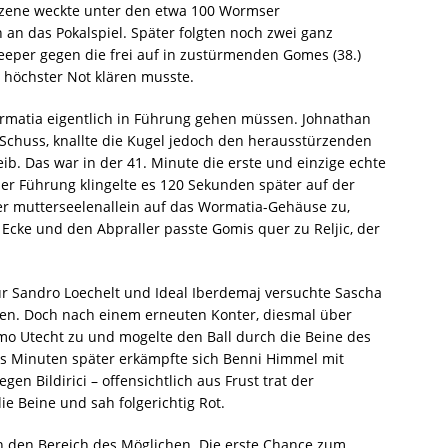
Szene weckte unter den etwa 100 Wormser
n das Pokalspiel. Später folgten noch zwei ganz
eper gegen die frei auf in zustürmenden Gomes (38.)
in höchster Not klären musste.
rmatia eigentlich in Führung gehen müssen. Johnathan
 Schuss, knallte die Kugel jedoch den herausstürzenden
b. Das war in der 41. Minute die erste und einzige echte
ner Führung klingelte es 120 Sekunden später auf der
mer mutterseelenallein auf das Wormatia-Gehäuse zu,
 Ecke und den Abpraller passte Gomis quer zu Reljic, der
ür Sandro Loechelt und Ideal Iberdemaj versuchte Sascha
den. Doch nach einem erneuten Konter, diesmal über
Timo Utecht zu und mogelte den Ball durch die Beine des
hs Minuten später erkämpfte sich Benni Himmel mit
gen Bildirici – offensichtlich aus Frust trat der
e Beine und sah folgerichtig Rot.
n den Bereich des Möglichen. Die erste Chance zum