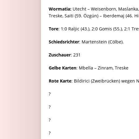
Wormatia:
Utecht – Weisenborn, Maslanka, 
Treske, Saiti (59. Özgün) – Iberdemaj (46. H
Tore
: 1:0 Raljic (43.), 2:0 Gomis (55.), 2:1 Tre
Schiedsrichter
: Martenstein (Cölbe).
Zuschauer
: 231
Gelbe Karten
: Mbella – Zinram, Treske
Rote Karte
: Bildirici (Zweibrücken) wegen 
?
?
?
?