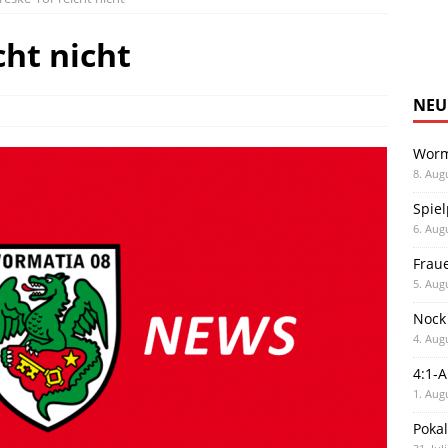
cht nicht
NEU
Worm
8. Aug
Spiel
6. Aug
Frau
5. Aug
Nock
4. Aug
4:1-
1. Aug
Poka