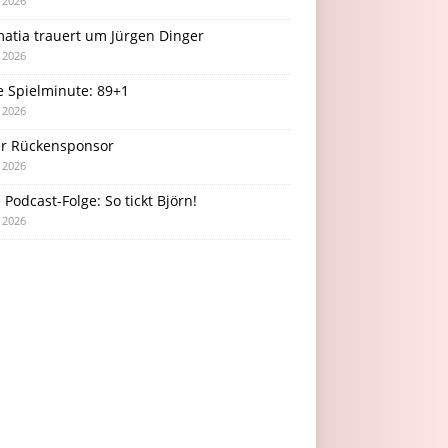
i 2026
atia trauert um Jürgen Dinger
i 2026
e Spielminute: 89+1
i 2026
r Rückensponsor
i 2026
Podcast-Folge: So tickt Björn!
i 2026