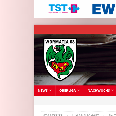
NEWS
OBERLIGA
NACHWUCHS
STARTSEITE
1. MANNSCHAFT
Ein T