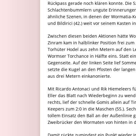
Rückpass gerade noch klären konnte. Die 
Schlachtenbummlern ungute Erinnerungen a
ähnliche Szenen, in denen der Wormatia-Ke
und Bildirici (42.) weit vor seinem Kasten 
Zwischen diesen beiden Aktionen hätte Wo
Zinram kam in halblinker Position frei zum
Torhüter Hodel aus zehn Metern auf den Lei
Wormser Torchance in Hälfte eins. Statt ei
Gegenseite. Auf der linken Seite lief Som
setzte die Kugel an den Pfosten der langen
aus drei Metern einkanonierte.
Mit Ricardo Antonaci und Rik Hiemeleers f
Eller das Blatt nach Wiederbeginn zu wen
rechts, lief der schnelle Gomis allein auf 
Keepers zum 2:0 in die Maschen (55.). Sec
tollem Einsatz den Ball an der Außenlinie ge
Zweibrücker den Wormaten von hinten in di
Damit rückte zumindest ein Punkt wieder i