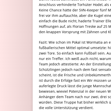
Anschluss verhinderte Torhüter Hodel, als e
Keine Chance hätte der SVN-Keeper fünf Mi
frei vor ihm auftauchte, aber die Kugel ei
einfach die Bude nicht, haderte Trainer E
Hoffnungen auf, als Florian Treske auf 25 
den knappen Vorsprung mit Zähnen und Kla
Fazit: Wie schon im Pokal ist Wormatia an 
fußballerischen Mittel optimal umsetzte: h
zwei Tore. So einfach kann Fußball sein. Au
nur ein Treffer. Ich weiß auch nicht, warum
Team jedoch attestierte: An der Einstellun
Schützlingen jedoch nach dem fast sensat
scheint, ist die Frische und Unbekümmerthe
ist durch die Erfolge fast ein Wir müssen
auferlegte Druck lässt die junge Mannsch
bewiesen, wieviel Potenzial in der neuen W
Anhänger dem Team nach nur zwei, drei s
würden. Diese Truppe hat bisher wirklich 
die volle Unterstützung verdient.