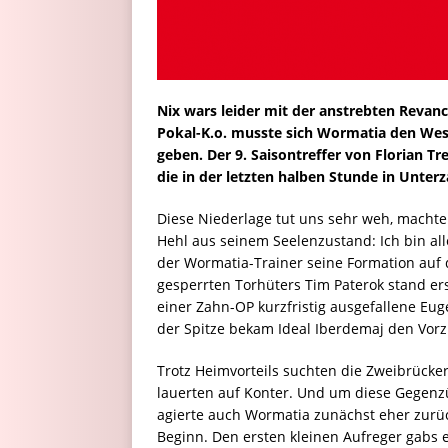
Nix wars leider mit der anstrebten Reva
Pokal-K.o. musste sich Wormatia den West
geben. Der 9. Saisontreffer von Florian T
die in der letzten halben Stunde in Unterz
Diese Niederlage tut uns sehr weh, machte 
Hehl aus seinem Seelenzustand: Ich bin al
der Wormatia-Trainer seine Formation auf dr
gesperrten Torhüters Tim Paterok stand er
einer Zahn-OP kurzfristig ausgefallene Eu
der Spitze bekam Ideal Iberdemaj den Vorz
Trotz Heimvorteils suchten die Zweibrücke
lauerten auf Konter. Und um diese Gegenzü
agierte auch Wormatia zunächst eher zurü
Beginn. Den ersten kleinen Aufreger gabs 