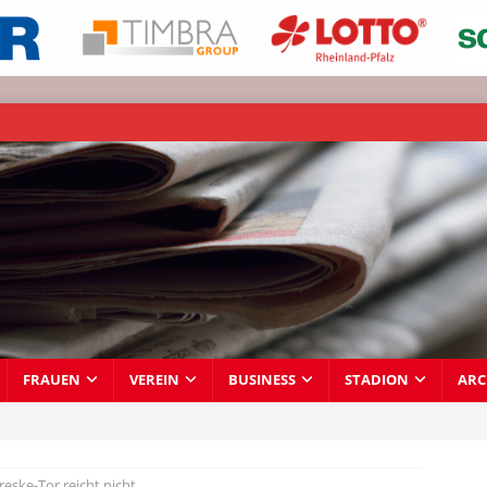
FRAUEN
VEREIN
BUSINESS
STADION
ARC
reske-Tor reicht nicht