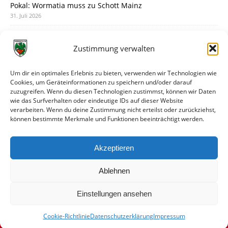
Pokal: Wormatia muss zu Schott Mainz
31. Juli 2026
Wormatia trauert um Jürgen Dinger
30. Juli 2026
Zustimmung verwalten
Deine Spielminute: 89+1
28. Juli 2026
Um dir ein optimales Erlebnis zu bieten, verwenden wir Technologien wie
Cookies, um Geräteinformationen zu speichern und/oder darauf
Neuer Rückensponsor
zuzugreifen. Wenn du diesen Technologien zustimmst, können wir Daten
28. Juli 2026
wie das Surfverhalten oder eindeutige IDs auf dieser Website
verarbeiten. Wenn du deine Zustimmung nicht erteilst oder zurückziehst,
Neue Podcast-Folge: So tickt Björn!
können bestimmte Merkmale und Funktionen beeinträchtigt werden.
27. Juli 2026
Eindrücke vom Stadionfest
Akzeptieren
27. Juli 2026
Ablehnen
Einstellungen ansehen
Cookie-Richtlinie
Datenschutzerklärung
Impressum
© VfR Wormatia Worms