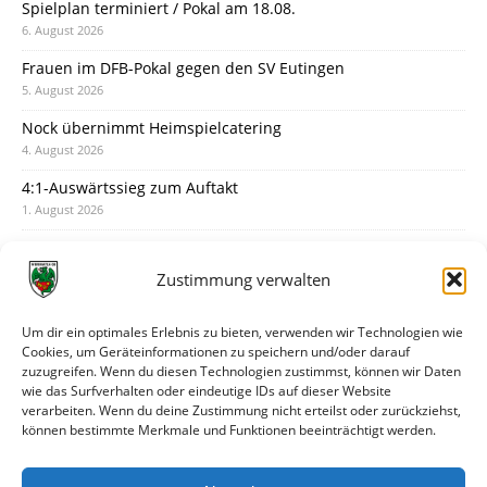
Spielplan terminiert / Pokal am 18.08.
6. August 2026
Frauen im DFB-Pokal gegen den SV Eutingen
5. August 2026
Nock übernimmt Heimspielcatering
4. August 2026
4:1-Auswärtssieg zum Auftakt
1. August 2026
Pokal: Wormatia muss zu Schott Mainz
31. Juli 2026
Zustimmung verwalten
Wormatia trauert um Jürgen Dinger
30. Juli 2026
Um dir ein optimales Erlebnis zu bieten, verwenden wir Technologien wie
Cookies, um Geräteinformationen zu speichern und/oder darauf
Deine Spielminute: 89+1
zuzugreifen. Wenn du diesen Technologien zustimmst, können wir Daten
28. Juli 2026
wie das Surfverhalten oder eindeutige IDs auf dieser Website
verarbeiten. Wenn du deine Zustimmung nicht erteilst oder zurückziehst,
Neuer Rückensponsor
können bestimmte Merkmale und Funktionen beeinträchtigt werden.
28. Juli 2026
Neue Podcast-Folge: So tickt Björn!