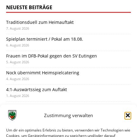
NEUESTE BEITRÄGE
Traditionsduell zum Heimauftakt
7. August 2026
Spielplan terminiert / Pokal am 18.08.
6. August 2026
Frauen im DFB-Pokal gegen den SV Eutingen
5. August 2026
Nock übernimmt Heimspielcatering
4. August 2026
4:1-Auswärtssieg zum Auftakt
1. August 2026
Pokal: Wormatia muss zu Schott Mainz
31. Juli 2026
Zustimmung verwalten
Wormatia trauert um Jürgen Dinger
30. Juli 2026
Um dir ein optimales Erlebnis zu bieten, verwenden wir Technologien wie
Cookies, um Geräteinformationen zu speichern und/oder darauf