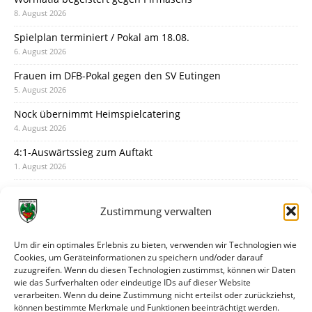
8. August 2026
Spielplan terminiert / Pokal am 18.08.
6. August 2026
Frauen im DFB-Pokal gegen den SV Eutingen
5. August 2026
Nock übernimmt Heimspielcatering
4. August 2026
4:1-Auswärtssieg zum Auftakt
1. August 2026
Pokal: Wormatia muss zu Schott Mainz
31. Juli 2026
Zustimmung verwalten
Wormatia trauert um Jürgen Dinger
30. Juli 2026
Um dir ein optimales Erlebnis zu bieten, verwenden wir Technologien wie
Cookies, um Geräteinformationen zu speichern und/oder darauf
Deine Spielminute: 89+1
zuzugreifen. Wenn du diesen Technologien zustimmst, können wir Daten
28. Juli 2026
wie das Surfverhalten oder eindeutige IDs auf dieser Website
verarbeiten. Wenn du deine Zustimmung nicht erteilst oder zurückziehst,
Neuer Rückensponsor
können bestimmte Merkmale und Funktionen beeinträchtigt werden.