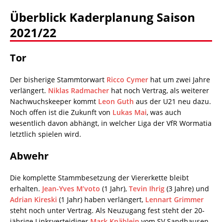
Überblick Kaderplanung Saison
2021/22
Tor
Der bisherige Stammtorwart
Ricco Cymer
hat um zwei Jahre
verlängert.
Niklas Radmacher
hat noch Vertrag, als weiterer
Nachwuchskeeper kommt
Leon Guth
aus der U21 neu dazu.
Noch offen ist die Zukunft von
Lukas Mai
, was auch
wesentlich davon abhängt, in welcher Liga der VfR Wormatia
letztlich spielen wird.
Abwehr
Die komplette Stammbesetzung der Viererkette bleibt
erhalten.
Jean-Yves M’voto
(1 Jahr),
Tevin Ihrig
(3 Jahre) und
Adrian Kireski
(1 Jahr) haben verlängert,
Lennart Grimmer
steht noch unter Vertrag. Als Neuzugang fest steht der 20-
jährige Linksverteidiger
Mark Knäblein
vom SV Sandhausen