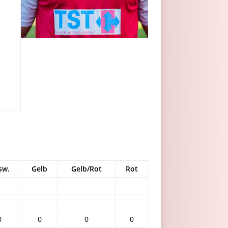
sw.
Gelb
Gelb/Rot
Rot
0
0
0
0