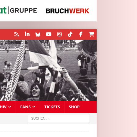
HIV
FANS
TICKETS
SHOP