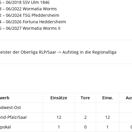
6 – 06/2018 SSV Ulm 1846
8 – 06/2022 Wormatia Worms
2 – 06/2024 TSG Pfeddersheim
4 – 06/2026 Fortuna Heddersheim
6 – 06/2027 Wormatia Worms II
ister der Oberliga RLP/Saar -> Aufstieg in die Regionalliga
werb
Einsätze
Tore
Einw.
Au
üdwest-Ost
and-Pfalz/Saar
12
2
12
pokal
1
0
1