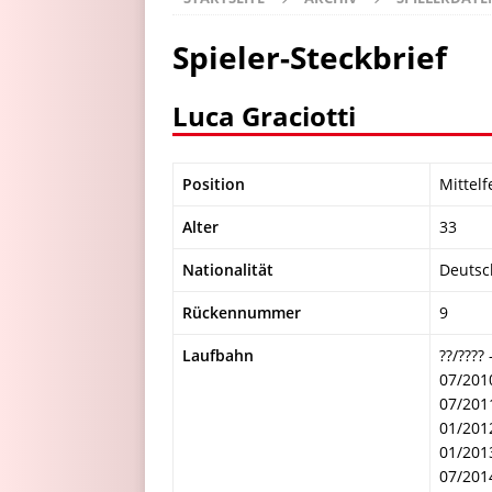
Spieler-Steckbrief
Luca Graciotti
Position
Mittelf
Alter
33
Nationalität
Deutsc
Rückennummer
9
Laufbahn
??/????
07/201
07/201
01/201
01/201
07/201