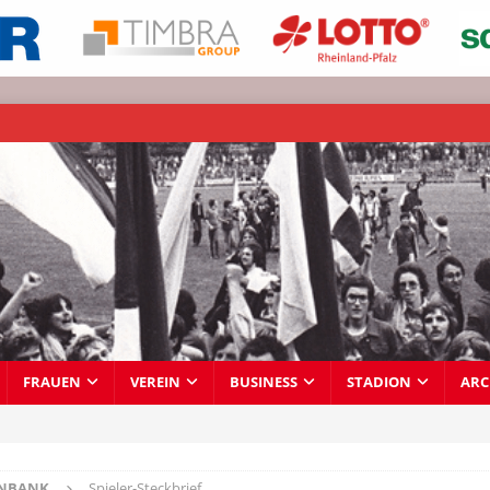
FRAUEN
VEREIN
BUSINESS
STADION
ARC
ENBANK
Spieler-Steckbrief