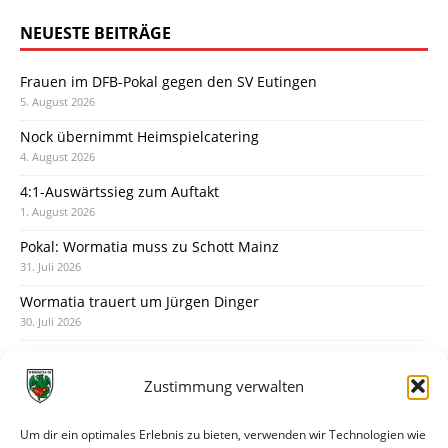
NEUESTE BEITRÄGE
Frauen im DFB-Pokal gegen den SV Eutingen
5. August 2026
Nock übernimmt Heimspielcatering
4. August 2026
4:1-Auswärtssieg zum Auftakt
1. August 2026
Pokal: Wormatia muss zu Schott Mainz
31. Juli 2026
Wormatia trauert um Jürgen Dinger
30. Juli 2026
Deine Spielminute: 89+1
28. Juli 2026
Zustimmung verwalten
Neuer Rückensponsor
28. Juli 2026
Um dir ein optimales Erlebnis zu bieten, verwenden wir Technologien wie