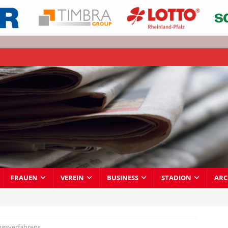
FRAUEN
VEREIN
BUSINESS
STADION
ARC
ngsverfahrens