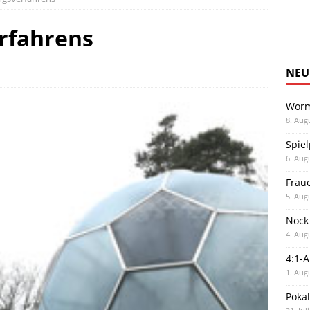
rfahrens
NEU
Worm
8. Aug
Spiel
6. Aug
Frau
5. Aug
Nock
4. Aug
4:1-
1. Aug
Poka