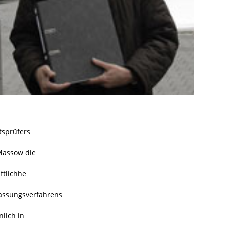
tsprüfers
 Massow die
ftlichhe
lassungsverfahrens
nlich in