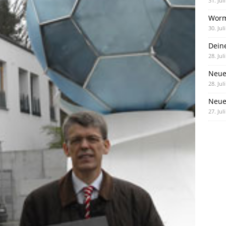
31. Jul
Worm
30. Jul
Dein
28. Jul
Neue
28. Jul
Neue 
27. Jul