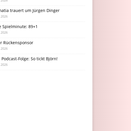
i 2026
atia trauert um Jürgen Dinger
i 2026
e Spielminute: 89+1
i 2026
r Rückensponsor
i 2026
Podcast-Folge: So tickt Björn!
i 2026