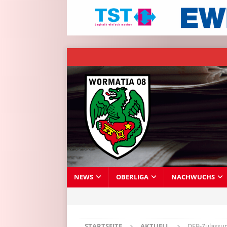
NEWS
OBERLIGA
NACHWUCHS
STARTSEITE
AKTUELL
DFB-Zulassu