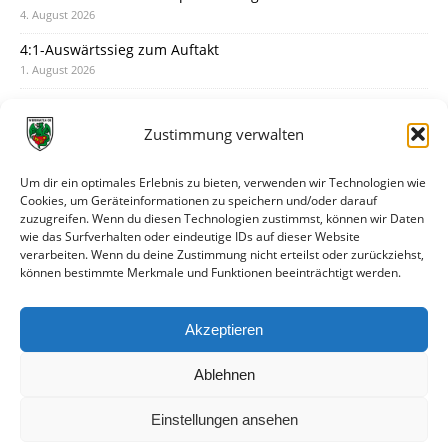
4. August 2026
4:1-Auswärtssieg zum Auftakt
1. August 2026
Pokal: Wormatia muss zu Schott Mainz
31. Juli 2026
Zustimmung verwalten
Wormatia trauert um Jürgen Dinger
30. Juli 2026
Um dir ein optimales Erlebnis zu bieten, verwenden wir Technologien wie
Cookies, um Geräteinformationen zu speichern und/oder darauf
Deine Spielminute: 89+1
zuzugreifen. Wenn du diesen Technologien zustimmst, können wir Daten
28. Juli 2026
wie das Surfverhalten oder eindeutige IDs auf dieser Website
verarbeiten. Wenn du deine Zustimmung nicht erteilst oder zurückziehst,
Neuer Rückensponsor
können bestimmte Merkmale und Funktionen beeinträchtigt werden.
28. Juli 2026
Neue Podcast-Folge: So tickt Björn!
Akzeptieren
27. Juli 2026
Ablehnen
Einstellungen ansehen