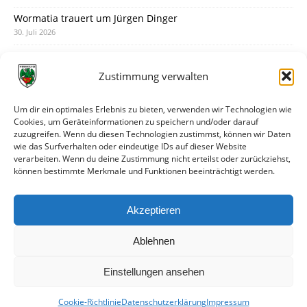
Wormatia trauert um Jürgen Dinger
30. Juli 2026
Deine Spielminute: 89+1
28. Juli 2026
Zustimmung verwalten
Neuer Rückensponsor
28. Juli 2026
Um dir ein optimales Erlebnis zu bieten, verwenden wir Technologien wie
Cookies, um Geräteinformationen zu speichern und/oder darauf
Neue Podcast-Folge: So tickt Björn!
zuzugreifen. Wenn du diesen Technologien zustimmst, können wir Daten
27. Juli 2026
wie das Surfverhalten oder eindeutige IDs auf dieser Website
verarbeiten. Wenn du deine Zustimmung nicht erteilst oder zurückziehst,
Eindrücke vom Stadionfest
können bestimmte Merkmale und Funktionen beeinträchtigt werden.
27. Juli 2026
Unterhaltsamer Abschlusstest mit später Niederlage
Akzeptieren
25. Juli 2026
Ablehnen
Einstellungen ansehen
Cookie-Richtlinie
Datenschutzerklärung
Impressum
© VfR Wormatia Worms