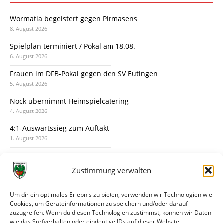
Wormatia begeistert gegen Pirmasens
8. August 2026
Spielplan terminiert / Pokal am 18.08.
6. August 2026
Frauen im DFB-Pokal gegen den SV Eutingen
5. August 2026
Nock übernimmt Heimspielcatering
4. August 2026
4:1-Auswärtssieg zum Auftakt
1. August 2026
Pokal: Wormatia muss zu Schott Mainz
31. Juli 2026
Zustimmung verwalten
Wormatia trauert um Jürgen Dinger
30. Juli 2026
Um dir ein optimales Erlebnis zu bieten, verwenden wir Technologien wie
Cookies, um Geräteinformationen zu speichern und/oder darauf
Deine Spielminute: 89+1
zuzugreifen. Wenn du diesen Technologien zustimmst, können wir Daten
28. Juli 2026
wie das Surfverhalten oder eindeutige IDs auf dieser Website