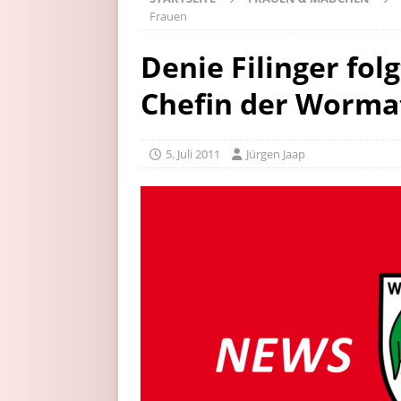
Frauen
Denie Filinger fol
Chefin der Worma
5. Juli 2011
Jürgen Jaap