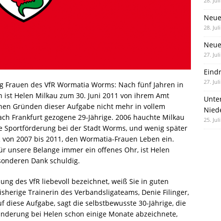
28. Jul
Neue
28. Jul
Neue 
27. Jul
Eind
27. Jul
ng Frauen des VfR Wormatia Worms: Nach fünf Jahren in
n ist Helen Milkau zum 30. Juni 2011 von ihrem Amt
Unte
ichen Gründen dieser Aufgabe nicht mehr in vollem
Nied
ach Frankfurt gezogene 29-Jährige. 2006 hauchte Milkau
25. Jul
e Sportförderung bei der Stadt Worms, und wenig später
R von 2007 bis 2011, den Wormatia-Frauen Leben ein.
r unsere Belange immer ein offenes Ohr, ist Helen
sonderen Dank schuldig.
lung des VfR liebevoll bezeichnet, weiß Sie in guten
sherige Trainerin des Verbandsligateams, Denie Filinger,
auf diese Aufgabe, sagt die selbstbewusste 30-Jährige, die
eränderung bei Helen schon einige Monate abzeichnete,