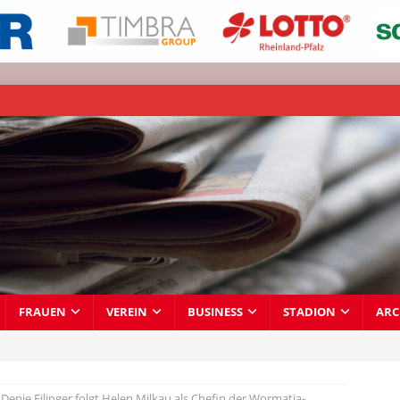
FRAUEN
VEREIN
BUSINESS
STADION
ARC
Denie Filinger folgt Helen Milkau als Chefin der Wormatia-