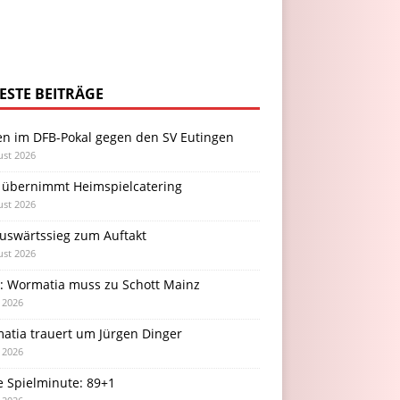
ESTE BEITRÄGE
en im DFB-Pokal gegen den SV Eutingen
ust 2026
 übernimmt Heimspielcatering
ust 2026
Auswärtssieg zum Auftakt
ust 2026
l: Wormatia muss zu Schott Mainz
i 2026
atia trauert um Jürgen Dinger
i 2026
e Spielminute: 89+1