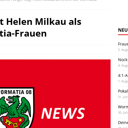
gt Helen Milkau als
tia-Frauen
NEU
Frau
5. Aug
Nock
4. Aug
4:1-
1. Aug
Poka
31. Jul
Worm
30. Jul
Dein