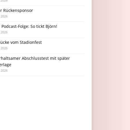
i 2026
r Rückensponsor
i 2026
Podcast-Folge: So tickt Björn!
i 2026
rücke vom Stadionfest
i 2026
rhaltsamer Abschlusstest mit später
erlage
i 2026