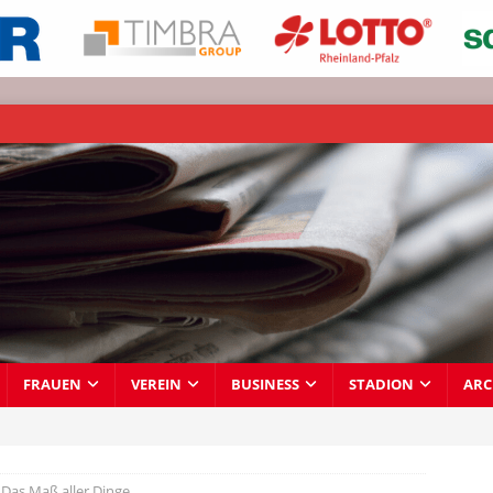
FRAUEN
VEREIN
BUSINESS
STADION
ARC
Das Maß aller Dinge…