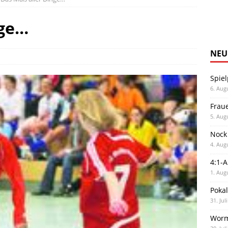
nge…
NEU
Spiel
6. Aug
Frau
5. Aug
Nock
4. Aug
4:1-
1. Aug
Poka
31. Jul
Worm