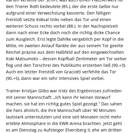
den Trierer Roth bedeutete (85.), der die erste Gelbe nur
aufgrund einer Verwechslung kassierte. Den fälligen
Freistoß setzte Köksal links neben das Tor und einen
weiteren Schuss rechts vorbei (88.). In der Nachspielzeit
dann nach einer Ecke doch noch die richtig dicke Chance
zum Ausgleich. Erst legte Dahlke vergeblich per Kopf in die
Mitte, im zweiten Anlauf flankte der aus seinem Tor geeilte
Reichel präzise aus dem Halbfeld auf den eingewechselten
Koki Matsumoto – dessen Kopfball Zentimeter am Tor vorbei
flog und den Torschrei des Publikums ersterben ließ (90.+3).
Auch ein letzter Freistoß von Graciotti verfehlte das Tor
(90.+5), dann war ein sehr intensives Spiel vorbei.
Trainer Kristjan Glibo war trotz des Ergebnisses zufrieden
mit seiner Mannschaft: „Ich kann ihr keinen Vorwurf
machen, sie hat ein richtig gutes Spiel gezeigt.“ Das sahen
die Fans ähnlich, die ihre Mannschaft über 90 Minuten
lautstark unterstützten und eine seit Monaten nicht mehr
erlebte Atmosphäre in die EWR-Arena brachten. Jetzt geht
es am Dienstag zu Aufsteiger Elversberg II, ehe am dritten