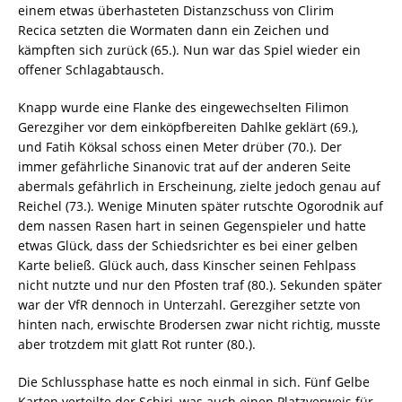
einem etwas überhasteten Distanzschuss von Clirim
Recica setzten die Wormaten dann ein Zeichen und
kämpften sich zurück (65.). Nun war das Spiel wieder ein
offener Schlagabtausch.
Knapp wurde eine Flanke des eingewechselten Filimon
Gerezgiher vor dem einköpfbereiten Dahlke geklärt (69.),
und Fatih Köksal schoss einen Meter drüber (70.). Der
immer gefährliche Sinanovic trat auf der anderen Seite
abermals gefährlich in Erscheinung, zielte jedoch genau auf
Reichel (73.). Wenige Minuten später rutschte Ogorodnik auf
dem nassen Rasen hart in seinen Gegenspieler und hatte
etwas Glück, dass der Schiedsrichter es bei einer gelben
Karte beließ. Glück auch, dass Kinscher seinen Fehlpass
nicht nutzte und nur den Pfosten traf (80.). Sekunden später
war der VfR dennoch in Unterzahl. Gerezgiher setzte von
hinten nach, erwischte Brodersen zwar nicht richtig, musste
aber trotzdem mit glatt Rot runter (80.).
Die Schlussphase hatte es noch einmal in sich. Fünf Gelbe
Karten verteilte der Schiri, was auch einen Platzverweis für