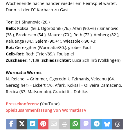
Wochenende nacheinander wieder ein Heimspiel wartet.
Dann ist der FC Karbach zu Gast.
Tor:
0:1 Sinanovic (20.)
Gelb:
Köksal (56.), Ogorodnik (76.), Afari (90.+6) / Sinanovic
(38.), Brodersen (54.), Maurer (70.), Roth (72.), Amberg (82.),
Kaluanga (84.), Salem (90.+1), Wieszolek (90.+3)
Rot:
Gerezgiher (Wormatia/80.), grobes Foul
Gelb-Rot:
Roth (Trier/85.), Foulspiel
Zuschauer:
1.138
Schiedsrichter:
Luca Schilirò (Völklingen)
Wormatia Worms
N. Reichel – Grimmer, Ogorodnik, Tzimanis, Veleanu (64.
Gerezgiher) – Lickert (76. Afari), Köksal – Oliveira Damaceno,
Recica (67. Matsumoto), Graciotti – Dahlke.
Pressekonferenz
(YouTube)
Spielzusammenfassung von WormatiaTV