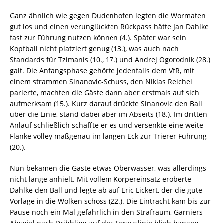
Ganz ähnlich wie gegen Dudenhofen legten die Wormaten
gut los und einen verunglückten Rückpass hätte Jan Dahlke
fast zur Führung nutzen können (4.). Später war sein
Kopfball nicht platziert genug (13.), was auch nach
Standards für Tzimanis (10., 17.) und Andrej Ogorodnik (28.)
galt. Die Anfangsphase gehörte jedenfalls dem VfR, mit
einem strammen Sinanovic-Schuss, den Niklas Reichel
parierte, machten die Gäste dann aber erstmals auf sich
aufmerksam (15.). Kurz darauf drückte Sinanovic den Ball
über die Linie, stand dabei aber im Abseits (18.). Im dritten
Anlauf schließlich schaffte er es und versenkte eine weite
Flanke volley maßgenau im langen Eck zur Trierer Führung
(20.).
Nun bekamen die Gäste etwas Oberwasser, was allerdings
nicht lange anhielt. Mit vollem Körpereinsatz eroberte
Dahlke den Ball und legte ab auf Eric Lickert, der die gute
Vorlage in die Wolken schoss (22.). Die Eintracht kam bis zur
Pause noch ein Mal gefährlich in den Strafraum, Garniers
Abspiel nach Dribbling auf der Torauslinie blieb hängen