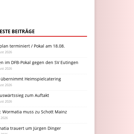
ESTE BEITRÄGE
plan terminiert / Pokal am 18.08.
ust 2026
en im DFB-Pokal gegen den SV Eutingen
ust 2026
 übernimmt Heimspielcatering
ust 2026
Auswärtssieg zum Auftakt
ust 2026
l: Wormatia muss zu Schott Mainz
i 2026
atia trauert um Jürgen Dinger