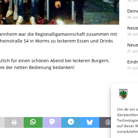
30. Jul
Dein
28. Jul
Neue
annheim war die Regionalligamannschaft zusammen mit
28. Jul
Rheinstraße 54 in Worms zu leckerem Essen und Drinks
Neue 
27. Jul
zlich für einen schönen Abend bei leckeren Burgern,
Eind
wie der netten Bedienung bedanken!
27. Jul
Um dir ein 
Geräteinfor
Technologie
auf dieser 
zurückziehs