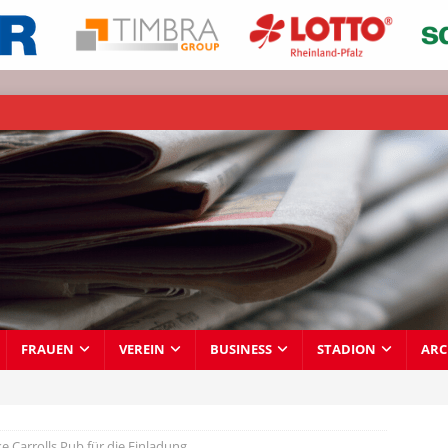
FRAUEN
VEREIN
BUSINESS
STADION
ARC
e Carrolls Pub für die Einladung