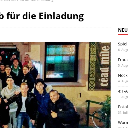
b für die Einladung
NEU
Spiel
6. Aug
Frau
5. Aug
Nock
4. Aug
4:1-
1. Aug
Poka
31. Jul
Worm