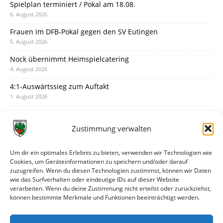
Spielplan terminiert / Pokal am 18.08.
6. August 2026
Frauen im DFB-Pokal gegen den SV Eutingen
5. August 2026
Nock übernimmt Heimspielcatering
4. August 2026
4:1-Auswärtssieg zum Auftakt
1. August 2026
Pokal: Wormatia muss zu Schott Mainz
31. Juli 2026
Zustimmung verwalten
Wormatia trauert um Jürgen Dinger
30. Juli 2026
Um dir ein optimales Erlebnis zu bieten, verwenden wir Technologien wie
Cookies, um Geräteinformationen zu speichern und/oder darauf
Deine Spielminute: 89+1
zuzugreifen. Wenn du diesen Technologien zustimmst, können wir Daten
28. Juli 2026
wie das Surfverhalten oder eindeutige IDs auf dieser Website
verarbeiten. Wenn du deine Zustimmung nicht erteilst oder zurückziehst,
Neuer Rückensponsor
können bestimmte Merkmale und Funktionen beeinträchtigt werden.
28. Juli 2026