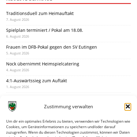
Traditionsduell zum Heimauftakt
7. August 2026
Spielplan terminiert / Pokal am 18.08.
6. August 2026
Frauen im DFB-Pokal gegen den SV Eutingen
5. August 2026
Nock übernimmt Heimspielcatering
4. August 2026
4:1-Auswärtssieg zum Auftakt
1. August 2026
Pokal: Wormatia muss zu Schott Mainz
31. Juli 2026
Zustimmung verwalten
Wormatia trauert um Jürgen Dinger
30. Juli 2026
Um dir ein optimales Erlebnis zu bieten, verwenden wir Technologien wie
Cookies, um Geräteinformationen zu speichern und/oder darauf
Deine Spielminute: 89+1
zuzugreifen. Wenn du diesen Technologien zustimmst, können wir Daten