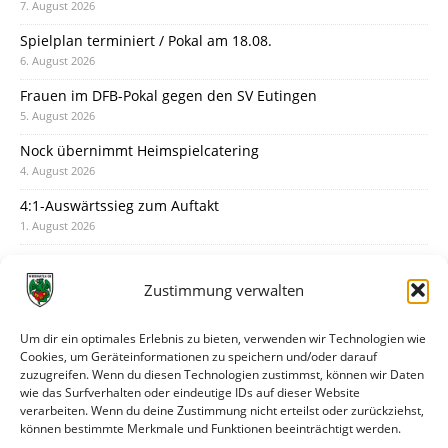
7. August 2026
Spielplan terminiert / Pokal am 18.08.
6. August 2026
Frauen im DFB-Pokal gegen den SV Eutingen
5. August 2026
Nock übernimmt Heimspielcatering
4. August 2026
4:1-Auswärtssieg zum Auftakt
1. August 2026
Pokal: Wormatia muss zu Schott Mainz
31. Juli 2026
Zustimmung verwalten
Wormatia trauert um Jürgen Dinger
30. Juli 2026
Um dir ein optimales Erlebnis zu bieten, verwenden wir Technologien wie
Cookies, um Geräteinformationen zu speichern und/oder darauf
Deine Spielminute: 89+1
zuzugreifen. Wenn du diesen Technologien zustimmst, können wir Daten
28. Juli 2026
wie das Surfverhalten oder eindeutige IDs auf dieser Website
verarbeiten. Wenn du deine Zustimmung nicht erteilst oder zurückziehst,
Neuer Rückensponsor
können bestimmte Merkmale und Funktionen beeinträchtigt werden.
28. Juli 2026