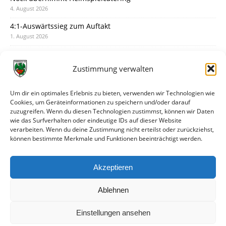
4. August 2026
4:1-Auswärtssieg zum Auftakt
1. August 2026
Pokal: Wormatia muss zu Schott Mainz
31. Juli 2026
Zustimmung verwalten
Wormatia trauert um Jürgen Dinger
30. Juli 2026
Um dir ein optimales Erlebnis zu bieten, verwenden wir Technologien wie
Cookies, um Geräteinformationen zu speichern und/oder darauf
Deine Spielminute: 89+1
zuzugreifen. Wenn du diesen Technologien zustimmst, können wir Daten
28. Juli 2026
wie das Surfverhalten oder eindeutige IDs auf dieser Website
verarbeiten. Wenn du deine Zustimmung nicht erteilst oder zurückziehst,
Neuer Rückensponsor
können bestimmte Merkmale und Funktionen beeinträchtigt werden.
28. Juli 2026
Neue Podcast-Folge: So tickt Björn!
Akzeptieren
27. Juli 2026
Ablehnen
Einstellungen ansehen