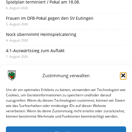
Spielplan terminiert / Pokal am 18.08.
6. August 2026
Frauen im DFB-Pokal gegen den SV Eutingen
5. August 2026
Nock übernimmt Heimspielcatering
4. August 2026
4:1-Auswärtssieg zum Auftakt
1. August 2026
Pokal: Wormatia muss zu Schott Mainz
31. Juli 2026
Zustimmung verwalten
Wormatia trauert um Jürgen Dinger
30. Juli 2026
Um dir ein optimales Erlebnis zu bieten, verwenden wir Technologien wie
Cookies, um Geräteinformationen zu speichern und/oder darauf
Deine Spielminute: 89+1
zuzugreifen. Wenn du diesen Technologien zustimmst, können wir Daten
28. Juli 2026
wie das Surfverhalten oder eindeutige IDs auf dieser Website
verarbeiten. Wenn du deine Zustimmung nicht erteilst oder zurückziehst,
Neuer Rückensponsor
können bestimmte Merkmale und Funktionen beeinträchtigt werden.
28. Juli 2026
Neue Podcast-Folge: So tickt Björn!