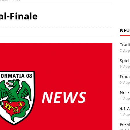
al-Finale
NEU
Trad
7. Aug
Spiel
6. Aug
Frau
5. Aug
Nock
4. Aug
4:1-
1. Aug
Poka