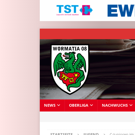
NEWS
OBERLIGA
NACHWUCHS
STARTSEITE
JUGEND
C-Junioren im 