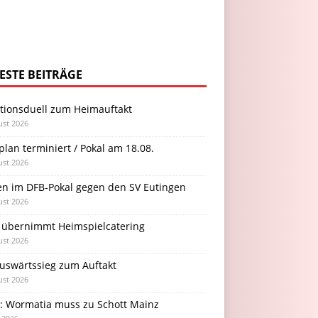
ESTE BEITRÄGE
itionsduell zum Heimauftakt
ust 2026
plan terminiert / Pokal am 18.08.
ust 2026
en im DFB-Pokal gegen den SV Eutingen
ust 2026
 übernimmt Heimspielcatering
ust 2026
Auswärtssieg zum Auftakt
ust 2026
l: Wormatia muss zu Schott Mainz