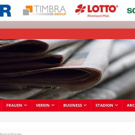
FRAUEN
VEREIN
BUSINESS
STADION
ARC
Pokal-Finale