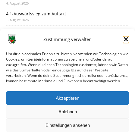
4. August 2026
4:1-Auswärtssieg zum Auftakt
1. August 2026
Pokal: Wormatia muss zu Schott Mainz
31. Juli 2026
Zustimmung verwalten
Wormatia trauert um Jürgen Dinger
30. Juli 2026
Um dir ein optimales Erlebnis zu bieten, verwenden wir Technologien wie
Cookies, um Geräteinformationen zu speichern und/oder darauf
Deine Spielminute: 89+1
zuzugreifen. Wenn du diesen Technologien zustimmst, können wir Daten
28. Juli 2026
wie das Surfverhalten oder eindeutige IDs auf dieser Website
verarbeiten. Wenn du deine Zustimmung nicht erteilst oder zurückziehst,
Neuer Rückensponsor
können bestimmte Merkmale und Funktionen beeinträchtigt werden.
28. Juli 2026
Neue Podcast-Folge: So tickt Björn!
Akzeptieren
27. Juli 2026
Ablehnen
Einstellungen ansehen