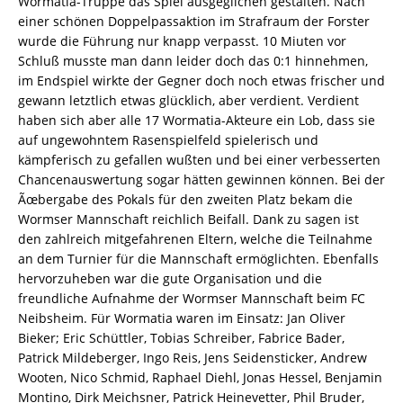
Wormatia-Truppe das Spiel ausgeglichen gestalten. Nach
einer schönen Doppelpassaktion im Strafraum der Forster
wurde die Führung nur knapp verpasst. 10 Miuten vor
Schluß musste man dann leider doch das 0:1 hinnehmen,
im Endspiel wirkte der Gegner doch noch etwas frischer und
gewann letztlich etwas glücklich, aber verdient. Verdient
haben sich aber alle 17 Wormatia-Akteure ein Lob, dass sie
auf ungewohntem Rasenspielfeld spielerisch und
kämpferisch zu gefallen wußten und bei einer verbesserten
Chancenauswertung sogar hätten gewinnen können. Bei der
Ãœbergabe des Pokals für den zweiten Platz bekam die
Wormser Mannschaft reichlich Beifall. Dank zu sagen ist
den zahlreich mitgefahrenen Eltern, welche die Teilnahme
an dem Turnier für die Mannschaft ermöglichten. Ebenfalls
hervorzuheben war die gute Organisation und die
freundliche Aufnahme der Wormser Mannschaft beim FC
Neibsheim. Für Wormatia waren im Einsatz: Jan Oliver
Bieker; Eric Schüttler, Tobias Schreiber, Fabrice Bader,
Patrick Mildeberger, Ingo Reis, Jens Seidensticker, Andrew
Wooten, Nico Schmid, Raphael Diehl, Jonas Hessel, Benjamin
Montino, Dirk Meichsner, Patrick Heinevetter, Phil Bruder,