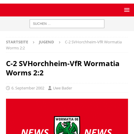
STARTSEITE
JUGEND
C-2 SVHorchheim-VfR Wormatia
Worms 2:2
C-2 SVHorchheim-VfR Wormatia
Worms 2:2
6. September 2002
Uwe Bader