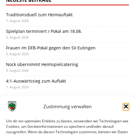
NEUESTE BEITRÄGE
Traditionsduell zum Heimauftakt
7. August 2026
Spielplan terminiert / Pokal am 18.08.
6. August 2026
Frauen im DFB-Pokal gegen den SV Eutingen
5. August 2026
Nock übernimmt Heimspielcatering
4. August 2026
4:1-Auswärtssieg zum Auftakt
1. August 2026
Pokal: Wormatia muss zu Schott Mainz
31. Juli 2026
Zustimmung verwalten
Wormatia trauert um Jürgen Dinger
30. Juli 2026
Um dir ein optimales Erlebnis zu bieten, verwenden wir Technologien wie
Cookies, um Geräteinformationen zu speichern und/oder darauf
Deine Spielminute: 89+1
zuzugreifen. Wenn du diesen Technologien zustimmst, können wir Daten