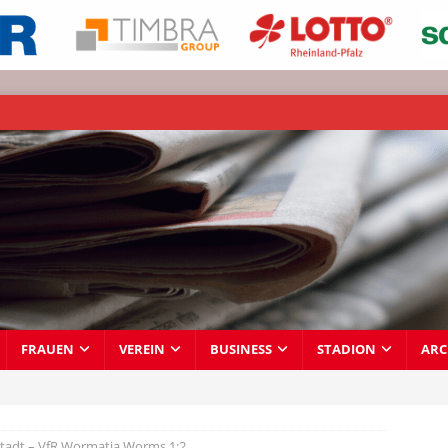
FRAUEN
VEREIN
BUSINESS
STADION
ARC
tadt – VfR Wormatia Worms 1:2