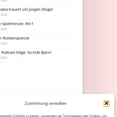
i 2026
atia trauert um Jürgen Dinger
i 2026
e Spielminute: 89+1
i 2026
r Rückensponsor
i 2026
Podcast-Folge: So tickt Björn!
i 2026
Zustimmung verwalten
optimales Erlebnis zu bieten, verwenden wir Technologien wie Cookies, um