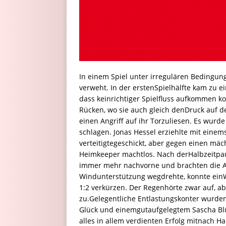
In einem Spiel unter irregulären Beding
verweht. In der erstenSpielhälfte kam zu 
dass keinrichtiger Spielfluss aufkommen k
Rücken, wo sie auch gleich denDruck auf 
einen Angriff auf ihr Torzuliesen. Es wurd
schlagen. Jonas Hessel erziehlte mit eine
verteitigtegeschickt, aber gegen einen mä
Heimkeeper machtlos. Nach derHalbzeitpau
immer mehr nachvorne und brachten die Abw
Windunterstützung wegdrehte, konnte ein
1:2 verkürzen. Der Regenhörte zwar auf, 
zu.Gelegentliche Entlastungskonter wurden 
Glück und einemgutaufgelegtem Sascha Bl
alles in allem verdienten Erfolg mitnach Ha