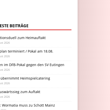
ESTE BEITRÄGE
itionsduell zum Heimauftakt
ust 2026
plan terminiert / Pokal am 18.08.
ust 2026
en im DFB-Pokal gegen den SV Eutingen
ust 2026
 übernimmt Heimspielcatering
ust 2026
Auswärtssieg zum Auftakt
ust 2026
l: Wormatia muss zu Schott Mainz