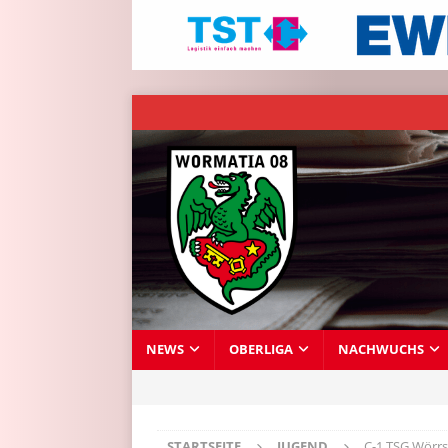
NEWS
OBERLIGA
NACHWUCHS
STARTSEITE
JUGEND
C-1 TSG Wörrs