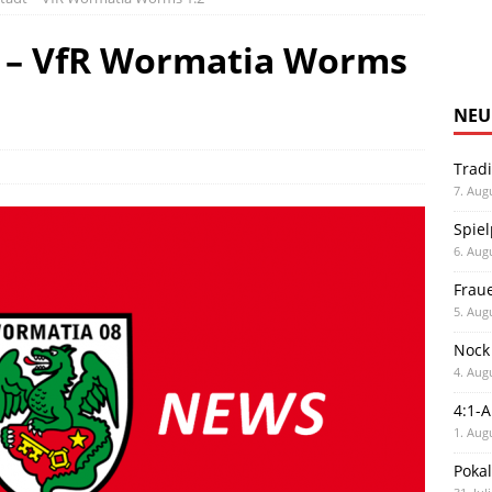
t – VfR Wormatia Worms
NEU
Trad
7. Aug
Spiel
6. Aug
Frau
5. Aug
Nock
4. Aug
4:1-
1. Aug
Poka