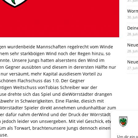
31. Jul
Worm
30. Jul
Dein
28. Jul
Neue
ungen wurdenbeide Mannschaften regelrecht vom Winde
28. Jul
einem sehr starkböigen Wind noch der Regen hinzu, so
onnte. Unsere Jungs hatten alserstens den Wind im
Neue 
den Gegner ausübten und diesem in derersten Hälfte nur
27. Jul
e nur versäumt, mehr Kapital ausdiesem Vorteil zu
mschönen Flachschuss das 1:0. Der Gegner
chtigen Weitschuss vonTobias Schreiber war der
se drehte sich das Spiel und dieWörrstädter drangen
ehr in Schwierigkeiten. Eine Flanke, diesich mit
Wörrstädter Spieler direkt annehmen undunhaltbar zum
aber dafür nahm derWind und der Druck der Wörrstädter
jedoch leider von unsvergeben. Mit viel Geschick, etwas
üm als Torwart, brachtenunsere Jungs dennoch einen
use.
Um dir ein 