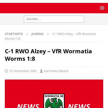
STARTSEITE
JUGEND
C-1 RWO Alzey – VfR Wormatia
Worms 1:8
C-1 RWO Alzey – VfR Wormatia
Worms 1:8
13. November 2002
Karl-Heinz Bluem