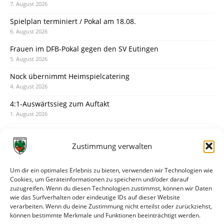
7. August 2026
Spielplan terminiert / Pokal am 18.08.
6. August 2026
Frauen im DFB-Pokal gegen den SV Eutingen
5. August 2026
Nock übernimmt Heimspielcatering
4. August 2026
4:1-Auswärtssieg zum Auftakt
1. August 2026
Pokal: Wormatia muss zu Schott Mainz
31. Juli 2026
Zustimmung verwalten
Wormatia trauert um Jürgen Dinger
30. Juli 2026
Um dir ein optimales Erlebnis zu bieten, verwenden wir Technologien wie
Cookies, um Geräteinformationen zu speichern und/oder darauf
Deine Spielminute: 89+1
zuzugreifen. Wenn du diesen Technologien zustimmst, können wir Daten
28. Juli 2026
wie das Surfverhalten oder eindeutige IDs auf dieser Website
verarbeiten. Wenn du deine Zustimmung nicht erteilst oder zurückziehst,
Neuer Rückensponsor
können bestimmte Merkmale und Funktionen beeinträchtigt werden.
28. Juli 2026