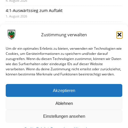
4. August 2026
4:1-Auswärtssieg zum Auftakt
1. August 2026
Pokal: Wormatia muss zu Schott Mainz
31. Juli 2026
Zustimmung verwalten
Wormatia trauert um Jürgen Dinger
30. Juli 2026
Um dir ein optimales Erlebnis zu bieten, verwenden wir Technologien wie
Cookies, um Geräteinformationen zu speichern und/oder darauf
Deine Spielminute: 89+1
zuzugreifen. Wenn du diesen Technologien zustimmst, können wir Daten
28. Juli 2026
wie das Surfverhalten oder eindeutige IDs auf dieser Website
verarbeiten. Wenn du deine Zustimmung nicht erteilst oder zurückziehst,
Neuer Rückensponsor
können bestimmte Merkmale und Funktionen beeinträchtigt werden.
28. Juli 2026
Neue Podcast-Folge: So tickt Björn!
Akzeptieren
27. Juli 2026
Ablehnen
Einstellungen ansehen