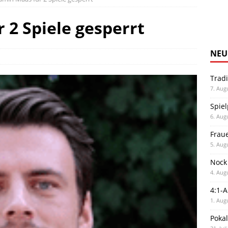
 2 Spiele gesperrt
NEU
Trad
7. Aug
Spiel
6. Aug
Frau
5. Aug
Nock
4. Aug
4:1-
1. Aug
Poka