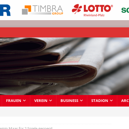
FRAUEN
VEREIN
BUSINESS
STADION
ARC
amin Maas für 2 Spiele gesperrt