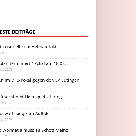
ESTE BEITRÄGE
itionsduell zum Heimauftakt
ust 2026
plan terminiert / Pokal am 18.08.
ust 2026
en im DFB-Pokal gegen den SV Eutingen
ust 2026
 übernimmt Heimspielcatering
ust 2026
Auswärtssieg zum Auftakt
ust 2026
l: Wormatia muss zu Schott Mainz