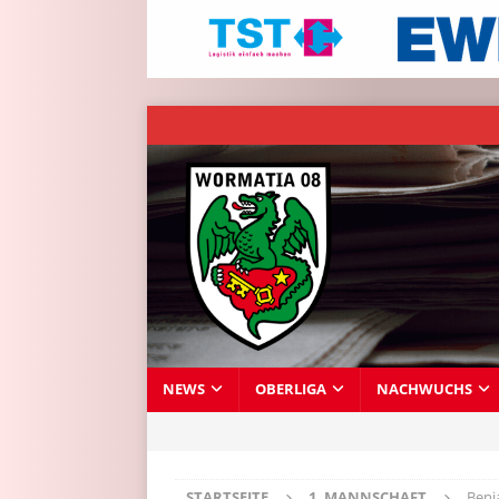
NEWS
OBERLIGA
NACHWUCHS
STARTSEITE
1. MANNSCHAFT
Benj