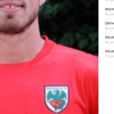
31. Jul
Worm
30. Jul
Dein
28. Jul
Neue
28. Jul
Neue 
27. Jul